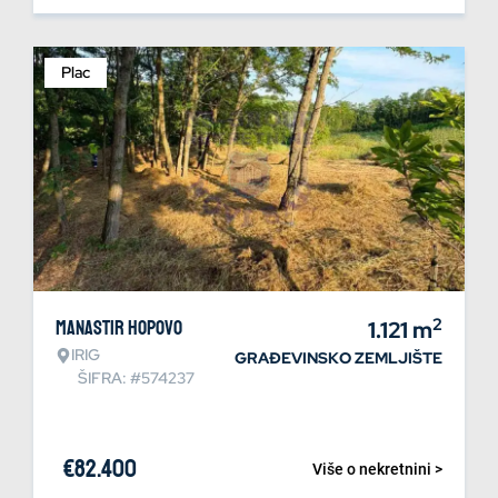
Plac
2
Manastir Hopovo
1.121
m
IRIG
GRAĐEVINSKO ZEMLJIŠTE
ŠIFRA: #574237
€
82.400
Više o nekretnini >