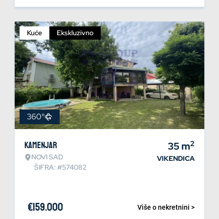
Kuće
Ekskluzivno
360°
2
Kamenjar
35
m
NOVI SAD
VIKENDICA
ŠIFRA: #574082
€
159.000
Više o nekretnini >