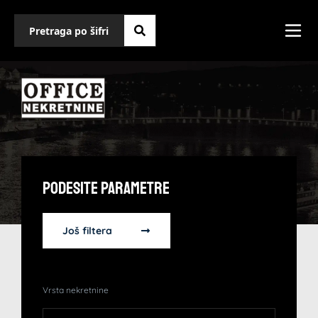
Podesite Parametre
Još filtera
Vrsta nekretnine