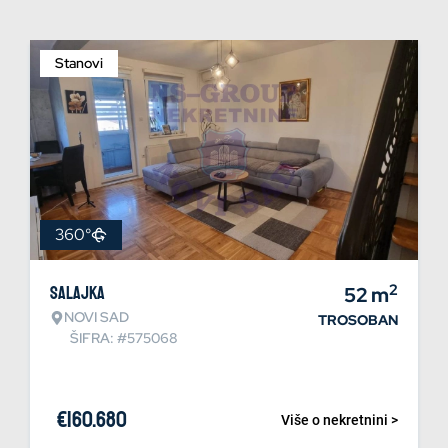
Stanovi
360°
2
Salajka
52
m
NOVI SAD
TROSOBAN
ŠIFRA: #575068
€
160.680
Više o nekretnini >