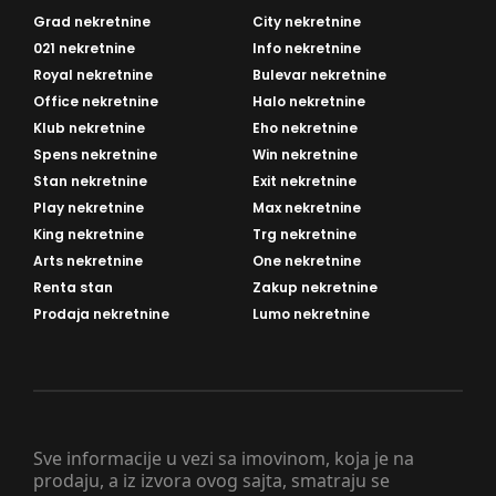
Grad nekretnine
City nekretnine
021 nekretnine
Info nekretnine
Royal nekretnine
Bulevar nekretnine
Office nekretnine
Halo nekretnine
Klub nekretnine
Eho nekretnine
Spens nekretnine
Win nekretnine
Stan nekretnine
Exit nekretnine
Play nekretnine
Max nekretnine
King nekretnine
Trg nekretnine
Arts nekretnine
One nekretnine
Renta stan
Zakup nekretnine
Prodaja nekretnine
Lumo nekretnine
Sve informacije u vezi sa imovinom, koja je na
prodaju, a iz izvora ovog sajta, smatraju se