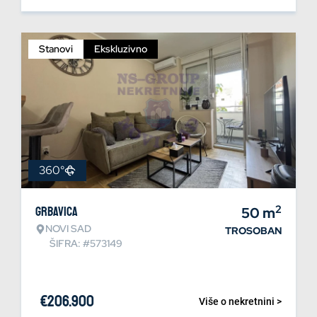
Stanovi
Ekskluzivno
360°
2
Grbavica
50
m
NOVI SAD
TROSOBAN
ŠIFRA: #573149
€
206.900
Više o nekretnini >