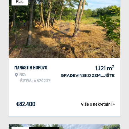
Plac
2
Manastir Hopovo
1.121
m
IRIG
GRAĐEVINSKO ZEMLJIŠTE
ŠIFRA: #574237
€
82.400
Više o nekretnini >