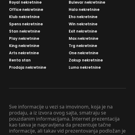
Royal nekretnine
Bulevar nekretnine
Office nekretnine
Halo nekretnine
Klub nekretnine
Eho nekretnine
Spens nekretnine
Win nekretnine
Stan nekretnine
Exit nekretnine
Play nekretnine
Max nekretnine
King nekretnine
Trg nekretnine
Arts nekretnine
One nekretnine
Renta stan
Zakup nekretnine
Prodaja nekretnine
Lumo nekretnine
Sve informacije u vezi sa imovinom, koja je na
prodaju, a iz izvora ovog sajta, smatraju se
pouzdanim informacijama. Internet prezentacija
kao takva je napravljena da prezentuje tačne
informacije, ali takav vid prezentovanja podložan je