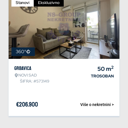
Stanovi
Ekskluzivno
360°
2
Grbavica
50
m
NOVI SAD
TROSOBAN
ŠIFRA: #573149
€
206.900
Više o nekretnini >