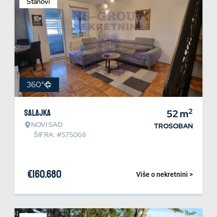
Stanovi
360°
2
Salajka
52
m
NOVI SAD
TROSOBAN
ŠIFRA: #575068
€
160.680
Više o nekretnini >