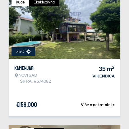
Kuće
Ekskluzivno
360°
2
Kamenjar
35
m
NOVI SAD
VIKENDICA
ŠIFRA: #574082
€
159.000
Više o nekretnini >