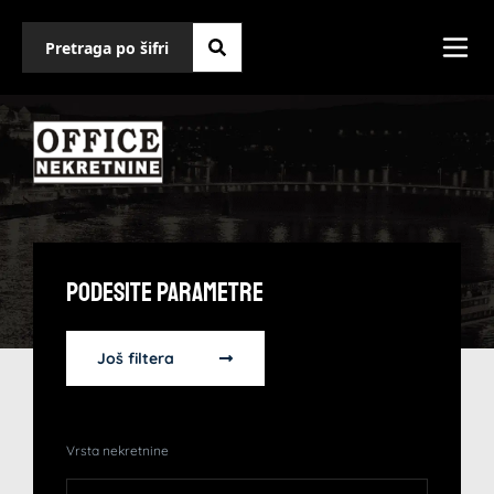
Podesite Parametre
Još filtera
Vrsta nekretnine