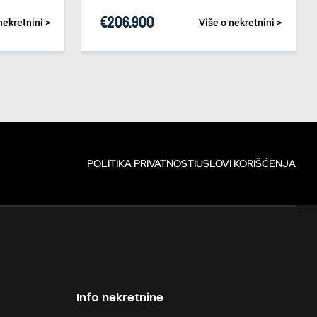
€
206.900
nekretnini >
Više o nekretnini >
POLITIKA PRIVATNOSTI
USLOVI KORIŠĆENJA
Info nekretnine