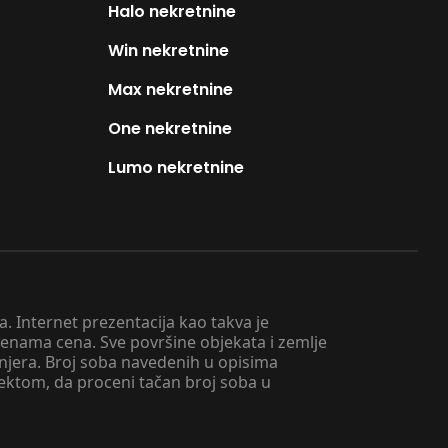
Halo nekretnine
Win nekretnine
Max nekretnine
One nekretnine
Lumo nekretnine
. Internet prezentacija kao takva je
menama cena. Sve površine objekata i zemlje
injera. Broj soba navedenih u opisima
tektom, da proceni tačan broj soba u