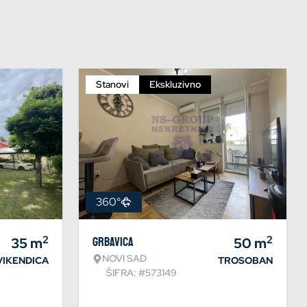
Stanovi
Ekskluzivno
360°
2
2
35
m
Grbavica
50
m
NOVI SAD
VIKENDICA
TROSOBAN
ŠIFRA: #573149