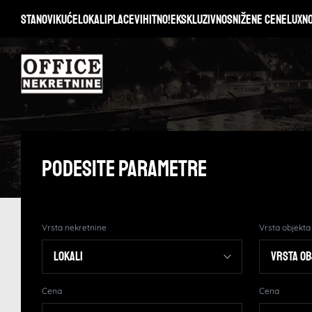
Stanovi
Kuće
Lokali
Placevi
Hitno!
Ekskluzivno
Snižene cene
Lux
N
Podesite Parametre
Vrsta nekretnine
Vrsta objekta
Cena
Cena