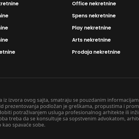
kretnine
Office nekretnine
nine
Spens nekretnine
nine
Play nekretnine
nine
Arts nekretnine
etnine
Prodaja nekretnine
 a iz izvora ovog sajta, smatraju se pouzdanim informacijama
v vid prezentovanja podložan je greškama, propustima i pro
obiti potraživanjem usluga profesionalnog arhitekte ili inž
soba treba da se konsultuje sa sopstvenim advokatom, arhi
o kao spavaće sobe.