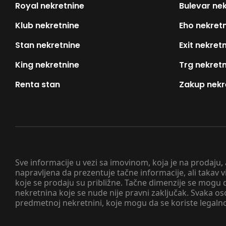
Royal nekretnine
Bulevar ne
Klub nekretnine
Eho nekret
Stan nekretnine
Exit nekret
King nekretnine
Trg nekret
Renta stan
Zakup nekr
Sve informacije u vezi sa imovinom, koja je na prodaju,
napravljena da prezentuje tačne informacije, ali taka
koje se prodaju su približne. Tačne dimenzije se mogu d
nekretnina koje se nude nije pravni zaključak. Svaka o
predmetnoj nekretnini, koje mogu da se koriste legaln