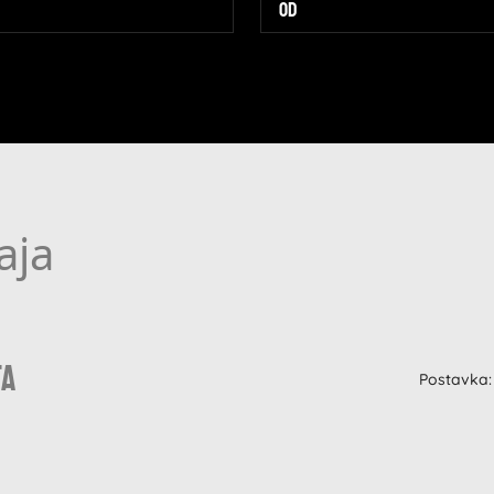
aja
ta
Postavka: