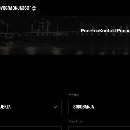
ovogradnja
360°
Početna
Kontakt
Ponud
Mesto
Površina