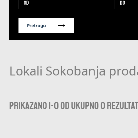
Pretraga
Lokali Sokobanja prod
Prikazano 1-0 od ukupno 0 rezulta