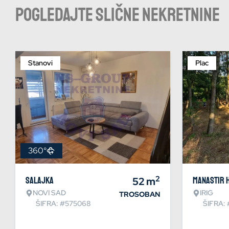
Pogledajte slične nekretnine
Stanovi
Plac
360°
2
Salajka
52
m
Manastir 
NOVI SAD
IRIG
TROSOBAN
ŠIFRA: #575068
ŠIFRA: