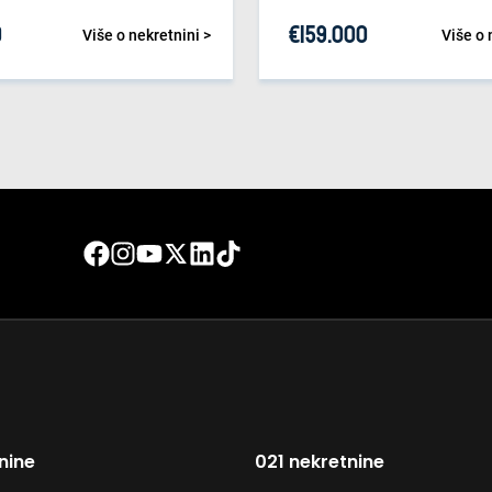
0
€
159.000
Više o nekretnini >
Više o 
nine
021 nekretnine