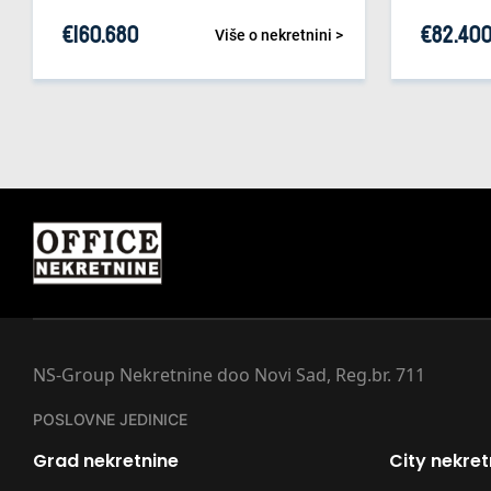
€
160.680
€
82.40
Više o nekretnini >
NS-Group Nekretnine doo Novi Sad, Reg.br. 711
POSLOVNE JEDINICE
Grad nekretnine
City nekret