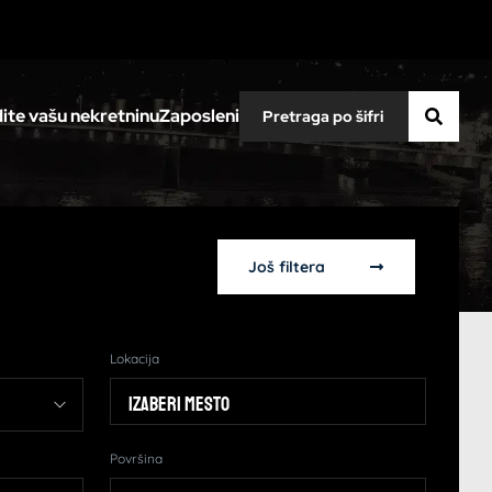
ite vašu nekretninu
Zaposleni
Još filtera
Lokacija
Izaberi mesto
Površina