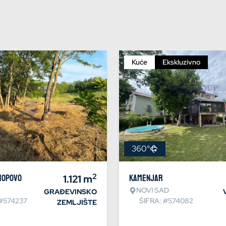
Kuće
Ekskluzivno
360°
2
Hopovo
1.121
m
Kamenjar
NOVI SAD
GRAĐEVINSKO
 #574237
ŠIFRA: #574082
ZEMLJIŠTE