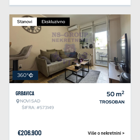
Stanovi
Ekskluzivno
360°
2
Grbavica
50
m
NOVI SAD
TROSOBAN
ŠIFRA: #573149
€
206.900
Više o nekretnini >