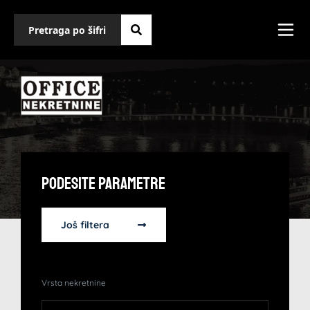
Podesite Parametre
Još filtera
Vrsta nekretnine