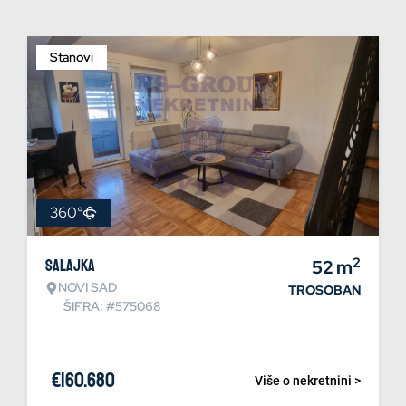
Stanovi
360°
2
Salajka
52
m
NOVI SAD
TROSOBAN
ŠIFRA: #575068
€
160.680
Više o nekretnini >