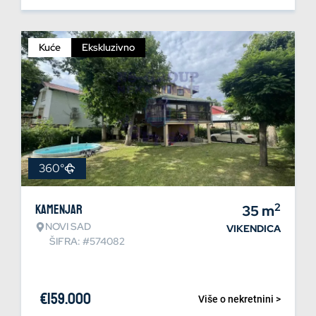
Kuće
Ekskluzivno
360°
2
Kamenjar
35
m
NOVI SAD
VIKENDICA
ŠIFRA: #574082
€
159.000
Više o nekretnini >