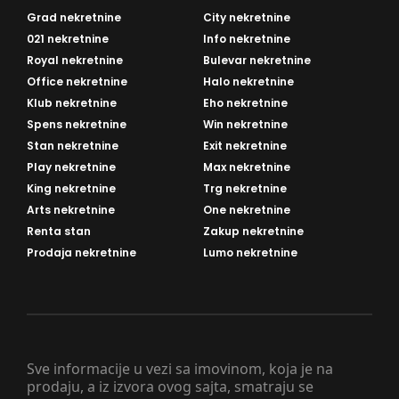
Grad nekretnine
City nekretnine
021 nekretnine
Info nekretnine
Royal nekretnine
Bulevar nekretnine
Office nekretnine
Halo nekretnine
Klub nekretnine
Eho nekretnine
Spens nekretnine
Win nekretnine
Stan nekretnine
Exit nekretnine
Play nekretnine
Max nekretnine
King nekretnine
Trg nekretnine
Arts nekretnine
One nekretnine
Renta stan
Zakup nekretnine
Prodaja nekretnine
Lumo nekretnine
Sve informacije u vezi sa imovinom, koja je na
prodaju, a iz izvora ovog sajta, smatraju se