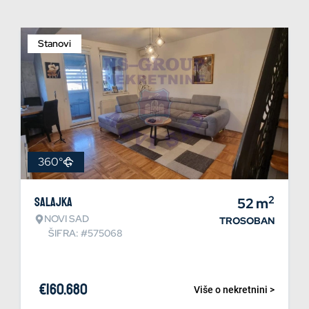
Stanovi
360°
2
Salajka
52
m
NOVI SAD
TROSOBAN
ŠIFRA: #575068
€
160.680
Više o nekretnini >