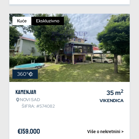
Kuće
Ekskluzivno
360°
2
Kamenjar
35
m
NOVI SAD
VIKENDICA
ŠIFRA: #574082
€
159.000
Više o nekretnini >