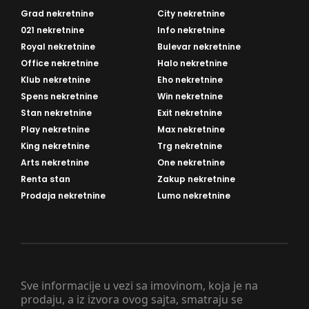
Grad nekretnine
City nekretnine
021 nekretnine
Info nekretnine
Royal nekretnine
Bulevar nekretnine
Office nekretnine
Halo nekretnine
Klub nekretnine
Eho nekretnine
Spens nekretnine
Win nekretnine
Stan nekretnine
Exit nekretnine
Play nekretnine
Max nekretnine
King nekretnine
Trg nekretnine
Arts nekretnine
One nekretnine
Renta stan
Zakup nekretnine
Prodaja nekretnine
Lumo nekretnine
Sve informacije u vezi sa imovinom, koja je na
prodaju, a iz izvora ovog sajta, smatraju se