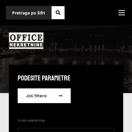
Podesite Parametre
Još filtera
Vrsta nekretnine