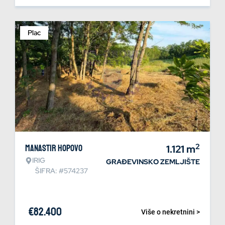
Plac
2
Manastir Hopovo
1.121
m
IRIG
GRAĐEVINSKO ZEMLJIŠTE
ŠIFRA: #574237
€
82.400
Više o nekretnini >