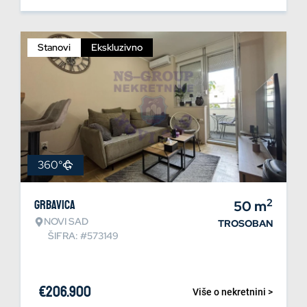
Stanovi
Ekskluzivno
360°
2
Grbavica
50
m
NOVI SAD
TROSOBAN
ŠIFRA: #573149
€
206.900
Više o nekretnini >