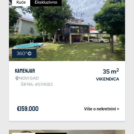
Kuće
Ekskluzivno
360°
2
Kamenjar
35
m
NOVI SAD
VIKENDICA
ŠIFRA: #574082
€
159.000
Više o nekretnini >