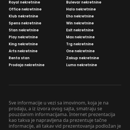
Royal nekretnine
Bulevar nekretnine
Office nekretnine
Halo nekretnine
Klub nekretnine
Eho nekretnine
Spens nekretnine
Win nekretnine
Stan nekretnine
Exit nekretnine
Play nekretnine
Max nekretnine
King nekretnine
Trg nekretnine
Arts nekretnine
One nekretnine
Renta stan
Zakup nekretnine
Prodaja nekretnine
Lumo nekretnine
Sve informacije u vezi sa imovinom, koja je na
prodaju, a iz izvora ovog sajta, smatraju se
pouzdanim informacijama. Internet prezentacija
kao takva je napravljena da prezentuje tačne
informacije, ali takav vid prezentovanja podložan je