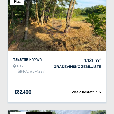
Plac
2
Manastir Hopovo
1.121
m
IRIG
GRAĐEVINSKO ZEMLJIŠTE
ŠIFRA: #574237
€
82.400
Više o nekretnini >