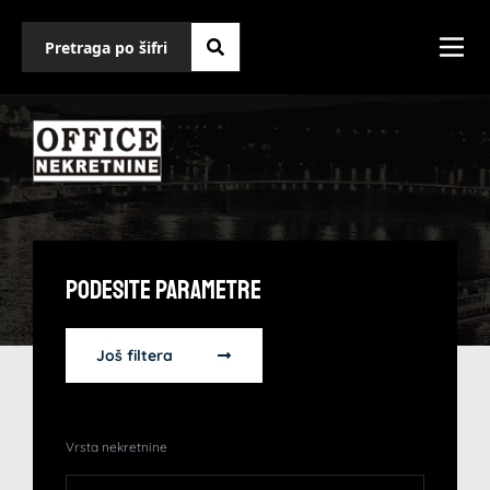
Podesite Parametre
Još filtera
Vrsta nekretnine