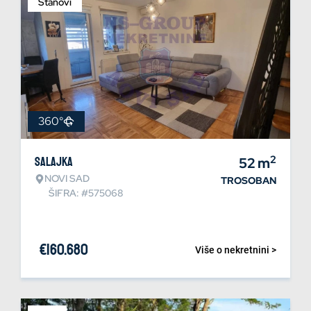
Stanovi
360°
2
Salajka
52
m
NOVI SAD
TROSOBAN
ŠIFRA: #575068
€
160.680
Više o nekretnini >