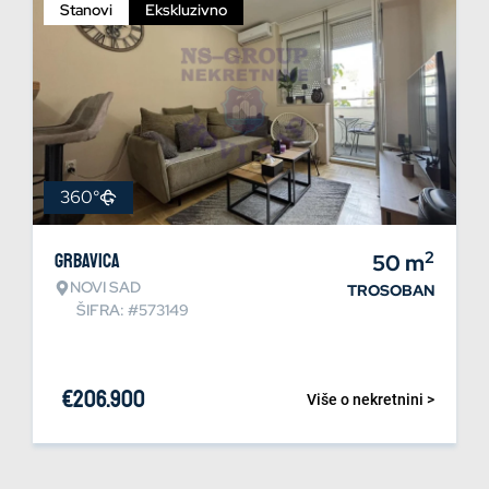
Stanovi
Ekskluzivno
360°
2
Grbavica
50
m
NOVI SAD
TROSOBAN
ŠIFRA: #573149
€
206.900
Više o nekretnini >