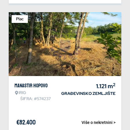
Plac
2
Manastir Hopovo
1.121
m
IRIG
GRAĐEVINSKO ZEMLJIŠTE
ŠIFRA: #574237
€
82.400
Više o nekretnini >