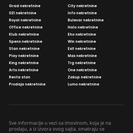
Grad nekretnine
City nekretnine
021 nekretnine
Info nekretnine
Royal nekretnine
Bulevar nekretnine
Office nekretnine
Halo nekretnine
Klub nekretnine
Eho nekretnine
Spens nekretnine
Win nekretnine
Stan nekretnine
Exit nekretnine
Play nekretnine
Max nekretnine
King nekretnine
Trg nekretnine
Arts nekretnine
One nekretnine
Renta stan
Zakup nekretnine
Prodaja nekretnine
Lumo nekretnine
Sve informacije u vezi sa imovinom, koja je na
prodaju, a iz izvora ovog sajta, smatraju se