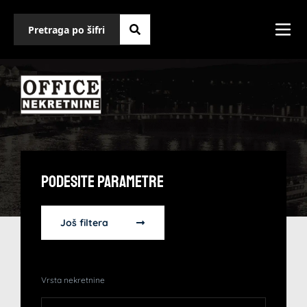
Podesite Parametre
Još filtera
Vrsta nekretnine