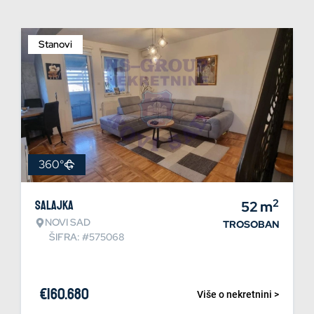
Stanovi
360°
2
Salajka
52
m
NOVI SAD
TROSOBAN
ŠIFRA: #575068
€
160.680
Više o nekretnini >