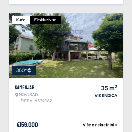
Kuće
Ekskluzivno
360°
2
Kamenjar
35
m
NOVI SAD
VIKENDICA
ŠIFRA: #574082
€
159.000
Više o nekretnini >