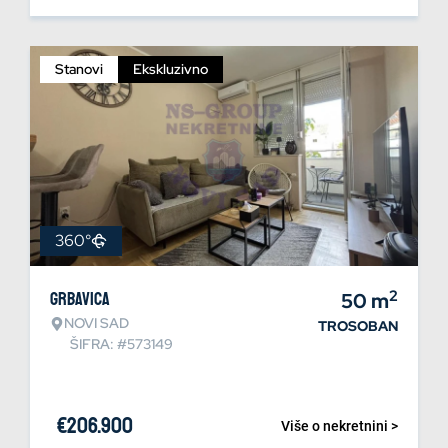
Stanovi
Ekskluzivno
360°
2
Grbavica
50
m
NOVI SAD
TROSOBAN
ŠIFRA: #573149
€
206.900
Više o nekretnini >