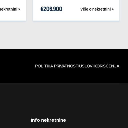
€
206.900
nekretnini >
Više o nekretnini >
POLITIKA PRIVATNOSTI
USLOVI KORIŠĆENJA
Info nekretnine