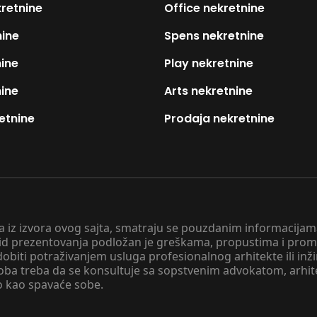
kretnine
Office nekretnine
nine
Spens nekretnine
nine
Play nekretnine
nine
Arts nekretnine
etnine
Prodaja nekretnine
 a iz izvora ovog sajta, smatraju se pouzdanim informacijama
v vid prezentovanja podložan je greškama, propustima i pro
obiti potraživanjem usluga profesionalnog arhitekte ili inž
soba treba da se konsultuje sa sopstvenim advokatom, arhi
o kao spavaće sobe.