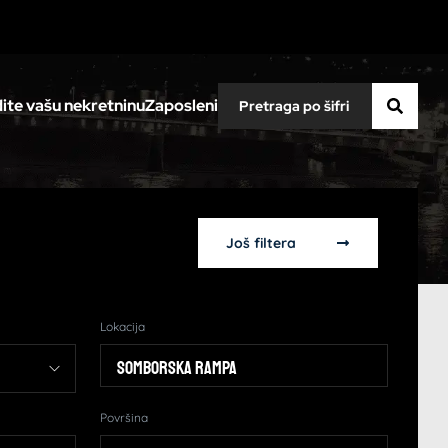
ite vašu nekretninu
Zaposleni
Još filtera
Lokacija
Somborska rampa
Površina