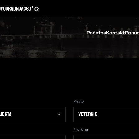
ovogradnja
360°
Početna
Kontakt
Ponud
Mesto
Površina