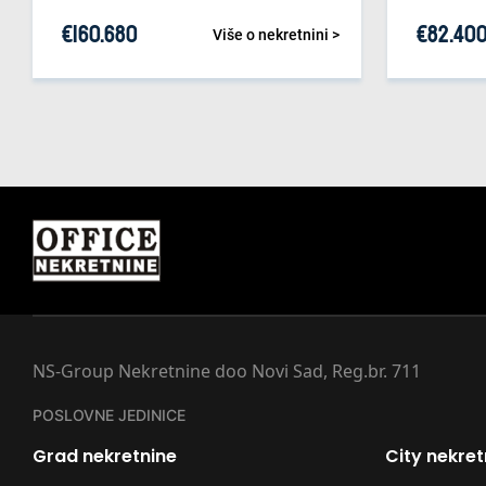
€
160.680
€
82.40
Više o nekretnini >
NS-Group Nekretnine doo Novi Sad, Reg.br. 711
POSLOVNE JEDINICE
Grad nekretnine
City nekret