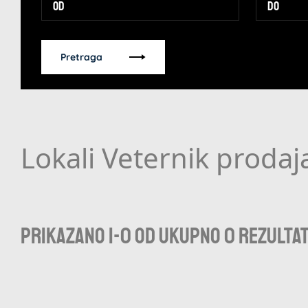
Pretraga
Lokali Veternik prodaj
Prikazano 1-0 od ukupno 0 rezulta