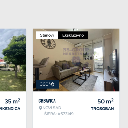
Stanovi
Ekskluzivno
360°
2
2
35
m
Grbavica
50
m
NOVI SAD
VIKENDICA
TROSOBAN
ŠIFRA: #573149