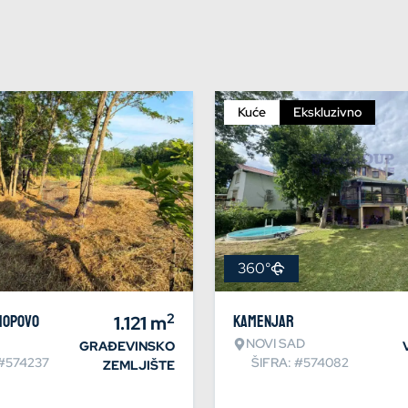
Kuće
Ekskluzivno
360°
2
Hopovo
1.121
m
Kamenjar
NOVI SAD
GRAĐEVINSKO
 #574237
ŠIFRA: #574082
ZEMLJIŠTE