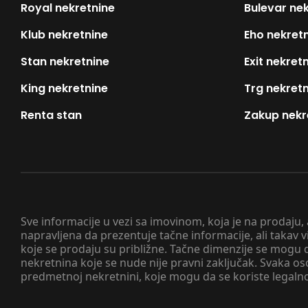
Royal nekretnine
Bulevar ne
Klub nekretnine
Eho nekret
Stan nekretnine
Exit nekret
King nekretnine
Trg nekret
Renta stan
Zakup nekr
Sve informacije u vezi sa imovinom, koja je na prodaju,
napravljena da prezentuje tačne informacije, ali taka
koje se prodaju su približne. Tačne dimenzije se mogu d
nekretnina koje se nude nije pravni zaključak. Svaka o
predmetnoj nekretnini, koje mogu da se koriste legaln