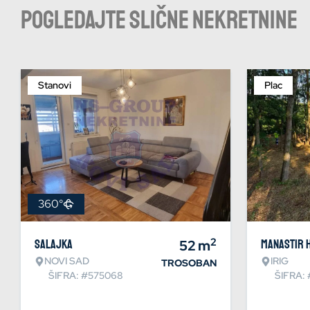
Pogledajte slične nekretnine
Stanovi
Plac
360°
2
Salajka
52
m
Manastir 
NOVI SAD
IRIG
TROSOBAN
ŠIFRA: #575068
ŠIFRA: