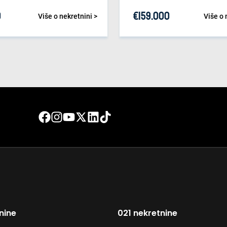
0
€
159.000
Više o nekretnini >
Više o 
nine
021 nekretnine