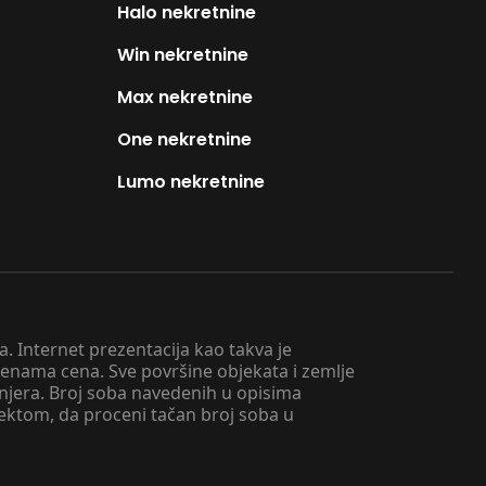
Halo nekretnine
Win nekretnine
Max nekretnine
One nekretnine
Lumo nekretnine
. Internet prezentacija kao takva je
menama cena. Sve površine objekata i zemlje
injera. Broj soba navedenih u opisima
tektom, da proceni tačan broj soba u