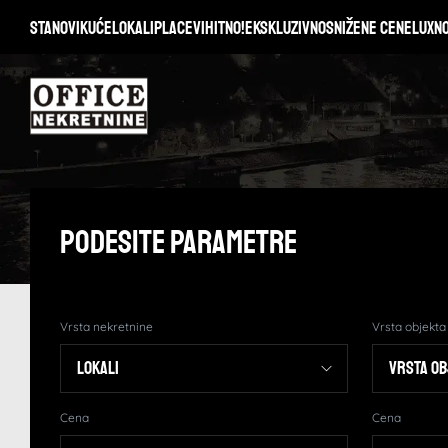
Stanovi
Kuće
Lokali
Placevi
Hitno!
Ekskluzivno
Snižene cene
Lux
N
Podesite Parametre
Vrsta nekretnine
Vrsta objekta
Cena
Cena