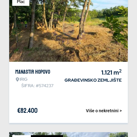
Plac
2
Manastir Hopovo
1.121
m
IRIG
GRAĐEVINSKO ZEMLJIŠTE
ŠIFRA: #574237
€
82.400
Više o nekretnini >