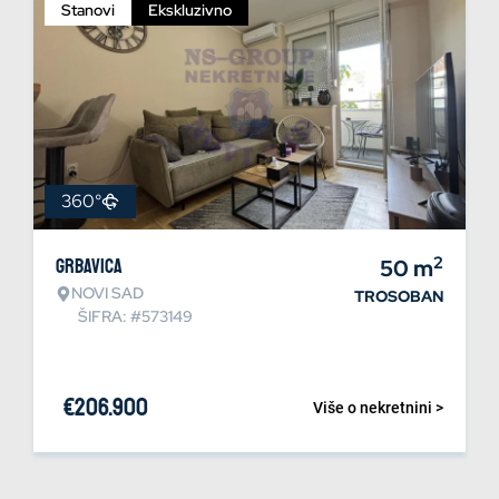
Stanovi
Ekskluzivno
360°
2
Grbavica
50
m
NOVI SAD
TROSOBAN
ŠIFRA: #573149
€
206.900
Više o nekretnini >