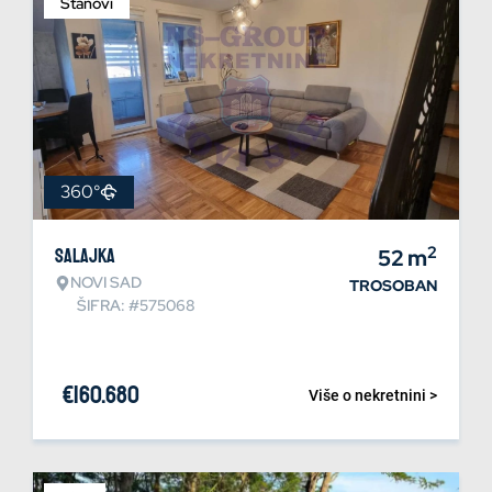
Stanovi
360°
2
Salajka
52
m
NOVI SAD
TROSOBAN
ŠIFRA: #575068
€
160.680
Više o nekretnini >