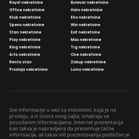
Royal nekretnine
Bulevar nekretnine
Office nekretnine
Halo nekretnine
Klub nekretnine
Eho nekretnine
Spens nekretnine
Win nekretnine
Stan nekretnine
Exit nekretnine
Play nekretnine
Max nekretnine
King nekretnine
Trg nekretnine
Arts nekretnine
One nekretnine
Renta stan
Zakup nekretnine
Prodaja nekretnine
Lumo nekretnine
Sve informacije u vezi sa imovinom, koja je na
prodaju, a iz izvora ovog sajta, smatraju se
pouzdanim informacijama. Internet prezentacija
kao takva je napravljena da prezentuje tačne
informacije, ali takav vid prezentovanja podložan je