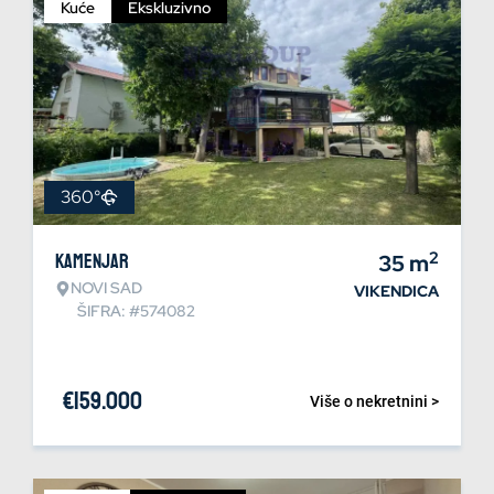
Kuće
Ekskluzivno
360°
2
Kamenjar
35
m
NOVI SAD
VIKENDICA
ŠIFRA: #574082
€
159.000
Više o nekretnini >