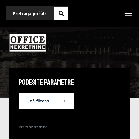
Podesite Parametre
Još filtera
Vrsta nekretnine