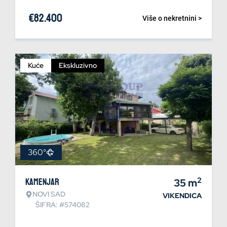
€
82.400
Više o nekretnini >
Kuće
Ekskluzivno
360°
2
Kamenjar
35
m
NOVI SAD
VIKENDICA
ŠIFRA: #574082