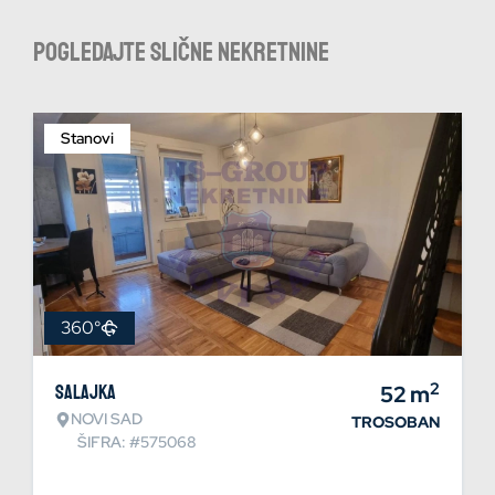
Pogledajte slične nekretnine
Stanovi
360°
2
Salajka
52
m
NOVI SAD
TROSOBAN
ŠIFRA: #575068