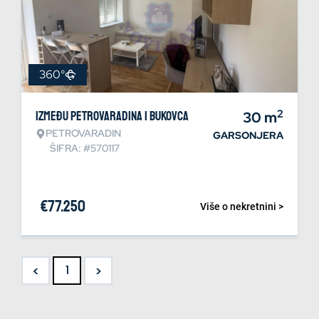
360°
2
Između Petrovaradina i Bukovca
30
m
PETROVARADIN
GARSONJERA
ŠIFRA: #570117
€
77.250
Više o nekretnini >
<
>
1