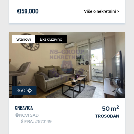
€
159.000
Više o nekretnini >
Stanovi
Ekskluzivno
360°
2
Grbavica
50
m
NOVI SAD
TROSOBAN
ŠIFRA: #573149