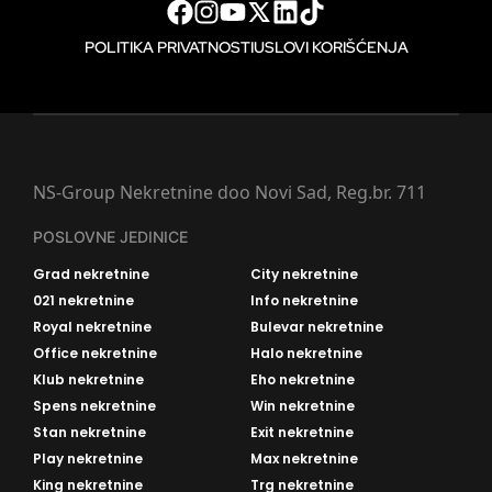
POLITIKA PRIVATNOSTI
USLOVI KORIŠĆENJA
NS-Group Nekretnine doo Novi Sad, Reg.br. 711
POSLOVNE JEDINICE
Grad nekretnine
City nekretnine
021 nekretnine
Info nekretnine
Royal nekretnine
Bulevar nekretnine
Office nekretnine
Halo nekretnine
Klub nekretnine
Eho nekretnine
Spens nekretnine
Win nekretnine
Stan nekretnine
Exit nekretnine
Play nekretnine
Max nekretnine
King nekretnine
Trg nekretnine