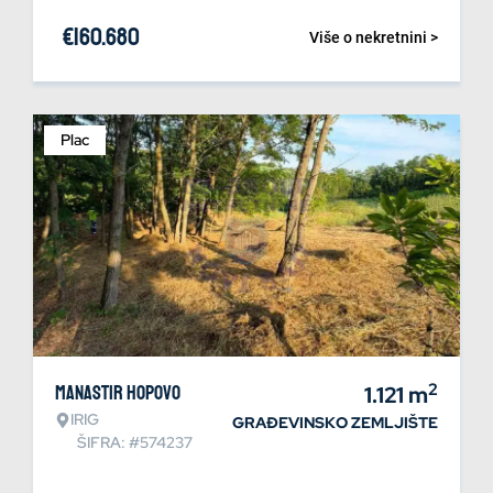
€
160.680
Više o nekretnini >
Plac
2
Manastir Hopovo
1.121
m
IRIG
GRAĐEVINSKO ZEMLJIŠTE
ŠIFRA: #574237