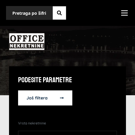
Podesite Parametre
Još filtera
Vrsta nekretnine