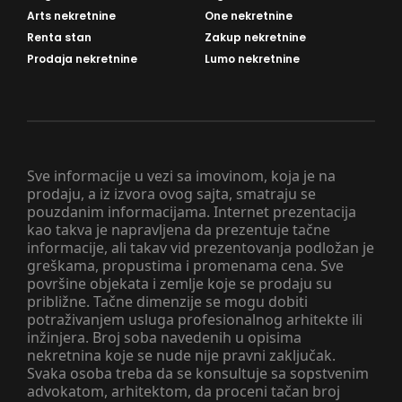
Arts nekretnine
One nekretnine
Renta stan
Zakup nekretnine
Prodaja nekretnine
Lumo nekretnine
Sve informacije u vezi sa imovinom, koja je na
prodaju, a iz izvora ovog sajta, smatraju se
pouzdanim informacijama. Internet prezentacija
kao takva je napravljena da prezentuje tačne
informacije, ali takav vid prezentovanja podložan je
greškama, propustima i promenama cena. Sve
površine objekata i zemlje koje se prodaju su
približne. Tačne dimenzije se mogu dobiti
potraživanjem usluga profesionalnog arhitekte ili
inžinjera. Broj soba navedenih u opisima
nekretnina koje se nude nije pravni zaključak.
Svaka osoba treba da se konsultuje sa sopstvenim
advokatom, arhitektom, da proceni tačan broj