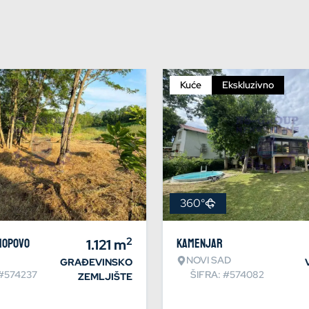
Kuće
Ekskluzivno
360°
2
Hopovo
1.121
m
Kamenjar
NOVI SAD
GRAĐEVINSKO
 #574237
ŠIFRA: #574082
ZEMLJIŠTE