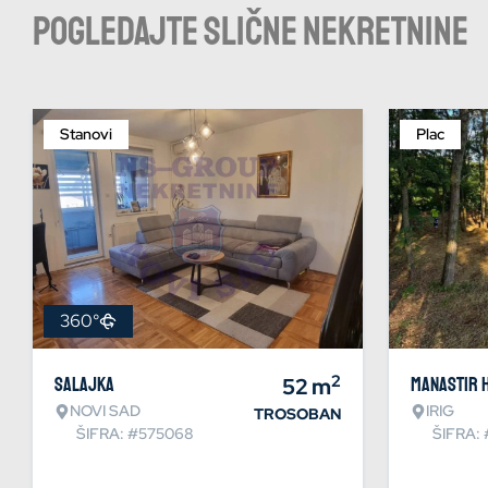
Pogledajte slične nekretnine
Stanovi
Plac
360°
2
Salajka
52
m
Manastir 
NOVI SAD
IRIG
TROSOBAN
ŠIFRA: #575068
ŠIFRA: