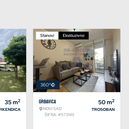
Stanovi
Ekskluzivno
360°
2
2
35
m
Grbavica
50
m
NOVI SAD
VIKENDICA
TROSOBAN
ŠIFRA: #573149