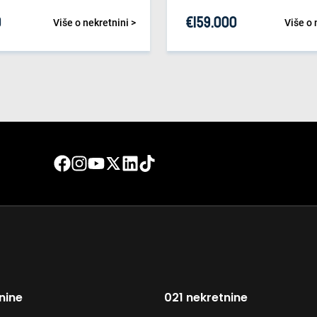
0
€
159.000
Više o nekretnini >
Više o 
nine
021 nekretnine