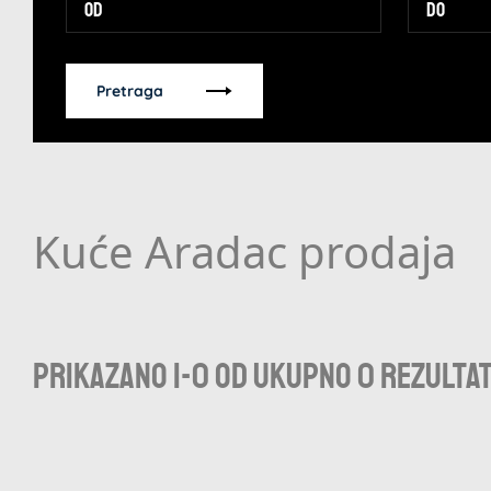
Pretraga
Kuće Aradac prodaja
Prikazano 1-0 od ukupno 0 rezulta