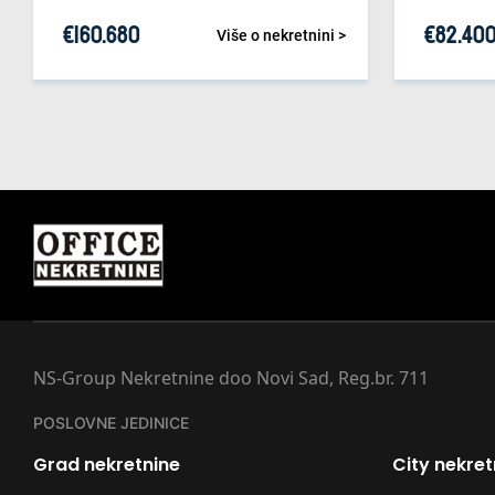
€
160.680
€
82.40
Više o nekretnini >
NS-Group Nekretnine doo Novi Sad, Reg.br. 711
POSLOVNE JEDINICE
Grad nekretnine
City nekret