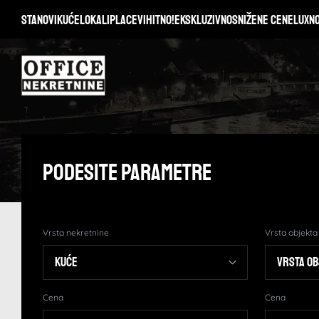
Stanovi
Kuće
Lokali
Placevi
Hitno!
Ekskluzivno
Snižene cene
Lux
N
Podesite Parametre
Vrsta nekretnine
Vrsta objekta
Cena
Cena