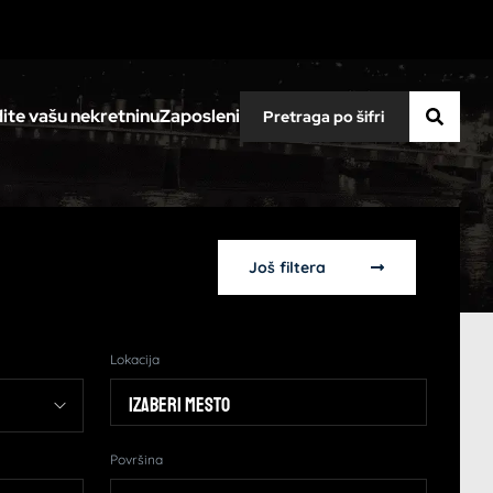
ite vašu nekretninu
Zaposleni
Još filtera
Lokacija
Izaberi mesto
Površina