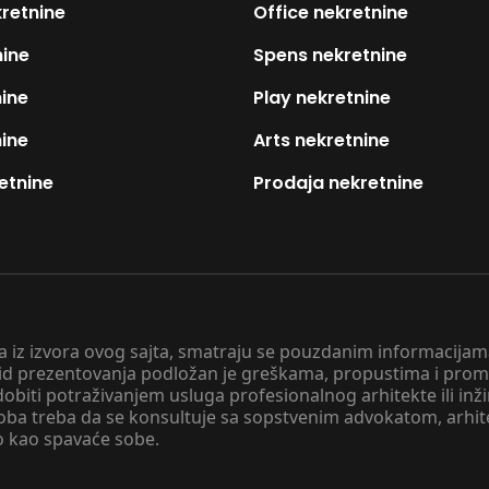
kretnine
Office nekretnine
nine
Spens nekretnine
nine
Play nekretnine
nine
Arts nekretnine
etnine
Prodaja nekretnine
 a iz izvora ovog sajta, smatraju se pouzdanim informacijama
v vid prezentovanja podložan je greškama, propustima i pro
obiti potraživanjem usluga profesionalnog arhitekte ili inž
soba treba da se konsultuje sa sopstvenim advokatom, arhi
o kao spavaće sobe.