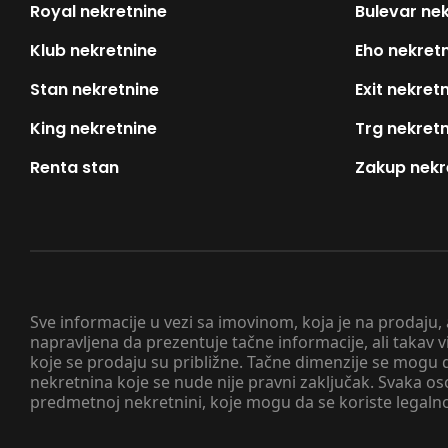
Royal nekretnine
Bulevar ne
Klub nekretnine
Eho nekret
Stan nekretnine
Exit nekret
King nekretnine
Trg nekret
Renta stan
Zakup nekr
Sve informacije u vezi sa imovinom, koja je na prodaju,
napravljena da prezentuje tačne informacije, ali taka
koje se prodaju su približne. Tačne dimenzije se mogu d
nekretnina koje se nude nije pravni zaključak. Svaka o
predmetnoj nekretnini, koje mogu da se koriste legaln