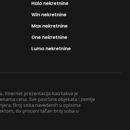
Halo nekretnine
Win nekretnine
Max nekretnine
One nekretnine
Lumo nekretnine
. Internet prezentacija kao takva je
menama cena. Sve površine objekata i zemlje
injera. Broj soba navedenih u opisima
tektom, da proceni tačan broj soba u