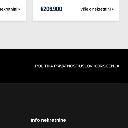
€
206.900
nekretnini >
Više o nekretnini >
POLITIKA PRIVATNOSTI
USLOVI KORIŠĆENJA
Info nekretnine