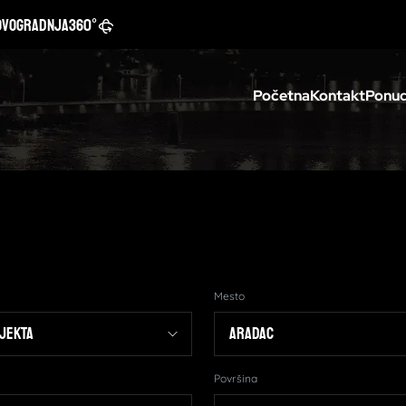
ovogradnja
360°
Početna
Kontakt
Ponud
Mesto
Površina