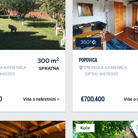
360°
2
300
m
Popovica
A KAMENICA
SREMSKA KAMENICA
SPRATNA
#461159
ŠIFRA: #478955
0
€
700.400
Više o nekretnini >
Više o 
Kuće