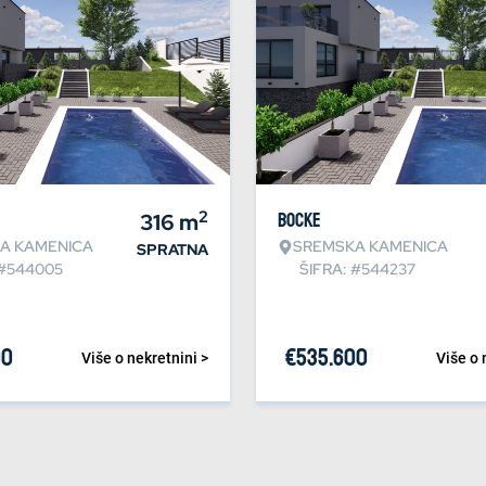
2
316
m
Bocke
A KAMENICA
SREMSKA KAMENICA
SPRATNA
 #544005
ŠIFRA: #544237
00
€
535.600
Više o nekretnini >
Više o 