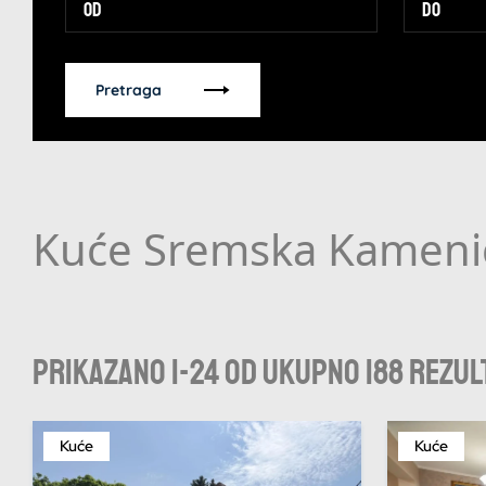
Pretraga
Kuće Sremska Kameni
Prikazano 1-24 od ukupno 188 rezul
Kuće
Kuće