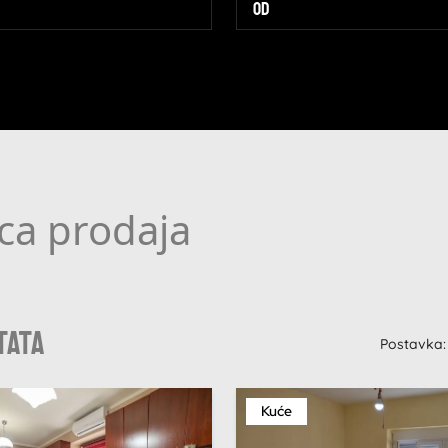
ca prodaja
tata
Postavka:
Kuće