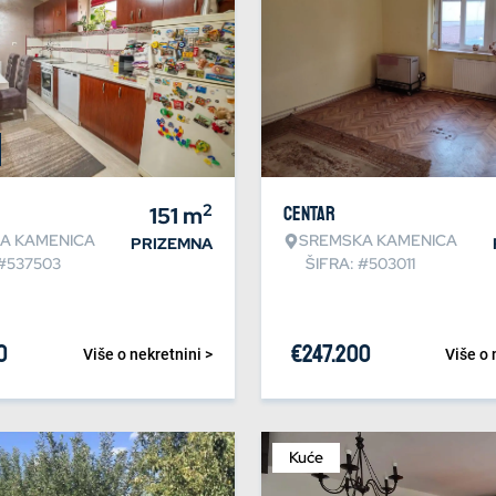
2
151
m
Centar
A KAMENICA
SREMSKA KAMENICA
PRIZEMNA
 #537503
ŠIFRA: #503011
0
€
247.200
Više o nekretnini >
Više o 
Kuće