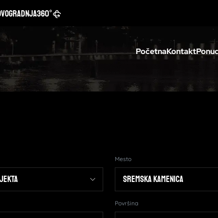
ovogradnja
360°
Početna
Kontakt
Ponud
Mesto
Površina