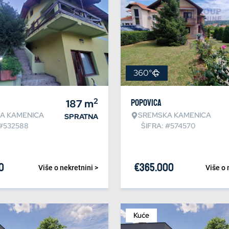
360°
2
187
m
Popovica
A KAMENICA
SREMSKA KAMENICA
SPRATNA
 #532588
ŠIFRA: #574570
0
€
365.000
Više o nekretnini >
Više o 
Kuće