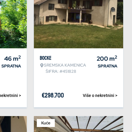
2
2
46
m
Bocke
200
m
SREMSKA KAMENICA
SPRATNA
SPRATNA
ŠIFRA: #451828
€
298.700
nekretnini >
Više o nekretnini >
Kuće