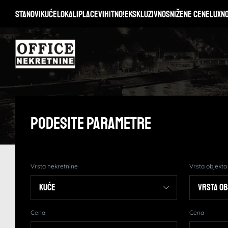
Stanovi
Kuće
Lokali
Placevi
Hitno!
Ekskluzivno
Snižene cene
Lux
N
Podesite Parametre
Vrsta nekretnine
Vrsta objekta
Cena
Cena