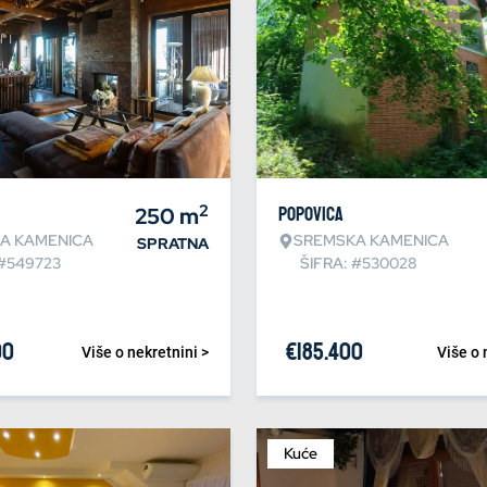
2
250
m
Popovica
A KAMENICA
SREMSKA KAMENICA
SPRATNA
 #549723
ŠIFRA: #530028
00
€
185.400
Više o nekretnini >
Više o 
Kuće