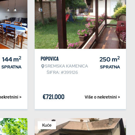
2
2
144
m
Popovica
250
m
SREMSKA KAMENICA
SPRATNA
SPRATNA
ŠIFRA: #399126
€
721.000
nekretnini >
Više o nekretnini >
Kuće