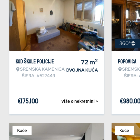
360°
2
Kod škole policije
72
m
Popovica
SREMSKA KAMENICA
SREMSK
DVOJNA KUĆA
ŠIFRA: #527449
ŠIFRA:
€
175.100
€
980.0
Više o nekretnini >
Kuće
Kuće