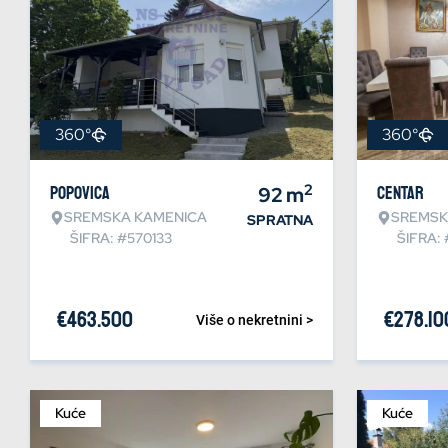
360°
360°
2
Popovica
92
m
Centar
SREMSKA KAMENICA
SREMSK
SPRATNA
ŠIFRA: #570133
ŠIFRA:
€
463.500
€
278.10
Više o nekretnini >
Kuće
Kuće