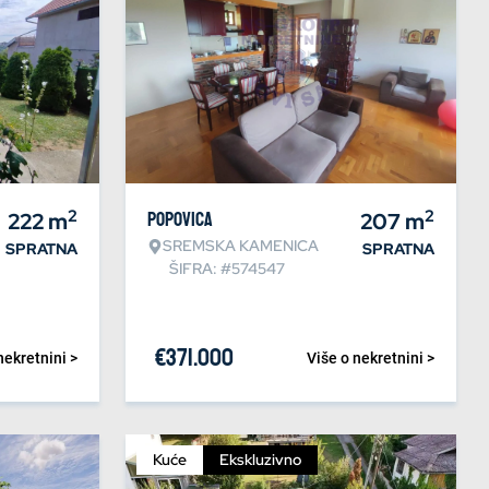
2
2
222
m
Popovica
207
m
SREMSKA KAMENICA
SPRATNA
SPRATNA
ŠIFRA: #574547
€
371.000
nekretnini >
Više o nekretnini >
Kuće
Ekskluzivno