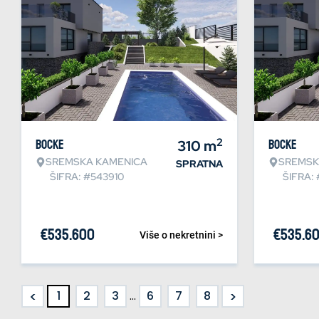
2
Bocke
310
m
Bocke
SREMSKA KAMENICA
SREMSK
SPRATNA
ŠIFRA: #543910
ŠIFRA:
€
535.600
€
535.6
Više o nekretnini >
<
>
1
2
3
...
6
7
8