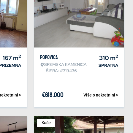
2
2
167
m
Popovica
310
m
SREMSKA KAMENICA
PRIZEMNA
SPRATNA
ŠIFRA: #319436
€
618.000
nekretnini >
Više o nekretnini >
Kuće