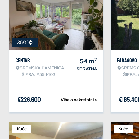
360°
2
Centar
54
m
Paragovo
SREMSKA KAMENICA
SREMSK
SPRATNA
ŠIFRA: #554403
ŠIFRA: 
€
226.600
€
185.40
Više o nekretnini >
Kuće
Kuće