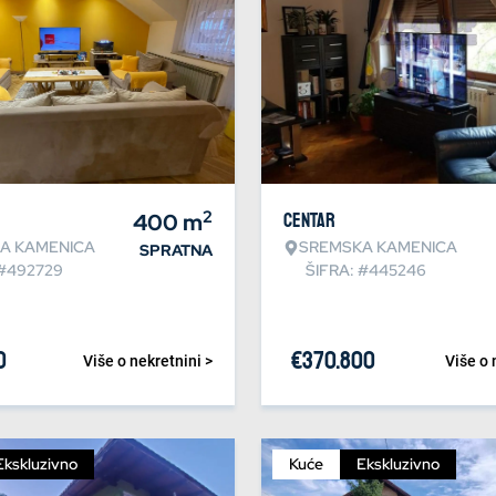
2
400
m
Centar
A KAMENICA
SREMSKA KAMENICA
SPRATNA
 #492729
ŠIFRA: #445246
0
€
370.800
Više o nekretnini >
Više o 
Ekskluzivno
Kuće
Ekskluzivno