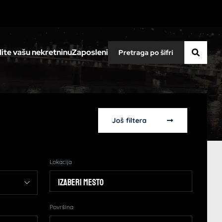
ite vašu nekretninu
Zaposleni
Još filtera
Lokacija
Izaberi mesto
Površina