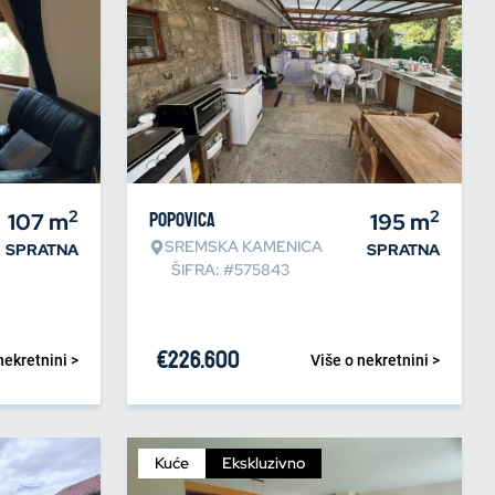
2
2
107
m
Popovica
195
m
SREMSKA KAMENICA
SPRATNA
SPRATNA
ŠIFRA: #575843
€
226.600
nekretnini >
Više o nekretnini >
Kuće
Ekskluzivno