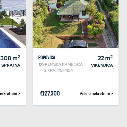
2
2
308
m
Popovica
22
m
SREMSKA KAMENICA
SPRATNA
VIKENDICA
ŠIFRA: #574154
€
127.300
nekretnini >
Više o nekretnini >