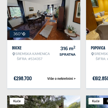
360°
2
Bocke
316
m
Popovica
SREMSKA KAMENICA
SREMSK
SPRATNA
ŠIFRA: #534357
ŠIFRA:
€
298.700
€
612.85
Više o nekretnini >
Kuće
Kuće