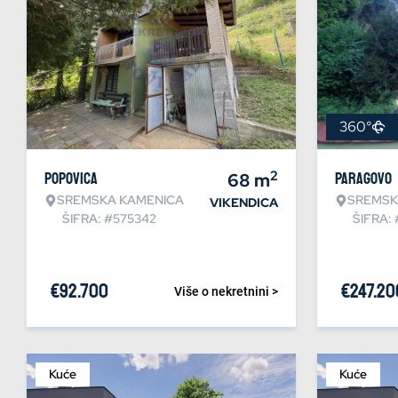
360°
2
Popovica
68
m
Paragovo
SREMSKA KAMENICA
SREMSK
VIKENDICA
ŠIFRA: #575342
ŠIFRA:
€
92.700
€
247.20
Više o nekretnini >
Kuće
Kuće