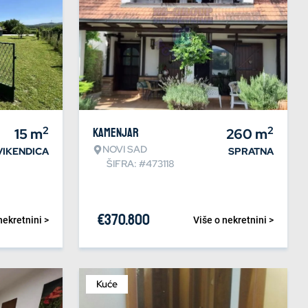
2
2
15
m
Kamenjar
260
m
NOVI SAD
VIKENDICA
SPRATNA
ŠIFRA: #473118
€
370.800
nekretnini >
Više o nekretnini >
Kuće