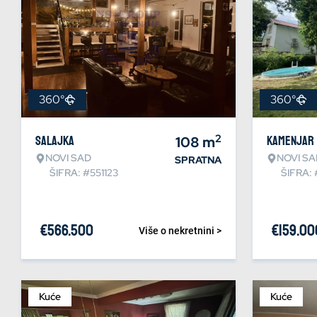
360°
360°
2
Salajka
108
m
Kamenjar
NOVI SAD
NOVI SA
SPRATNA
ŠIFRA: #551123
ŠIFRA:
€
566.500
€
159.00
Više o nekretnini >
Kuće
Kuće