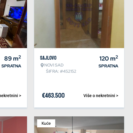
2
2
89
m
Sajlovo
120
m
NOVI SAD
SPRATNA
SPRATNA
ŠIFRA: #452152
€
463.500
nekretnini >
Više o nekretnini >
Kuće