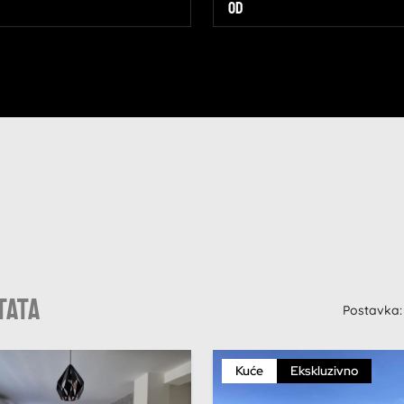
tata
Postavka:
Kuće
Ekskluzivno