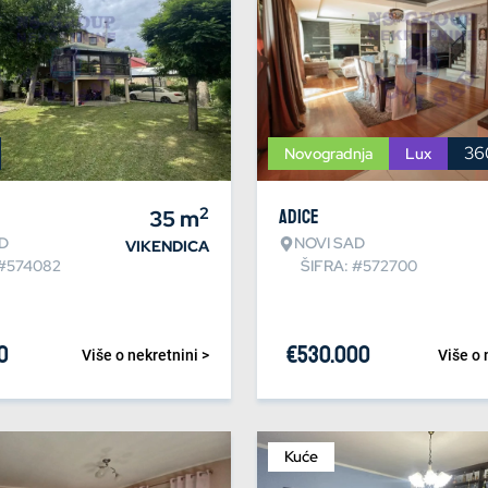
36
Novogradnja
Lux
2
35
m
Adice
D
NOVI SAD
VIKENDICA
 #574082
ŠIFRA: #572700
0
€
530.000
Više o nekretnini >
Više o 
Kuće