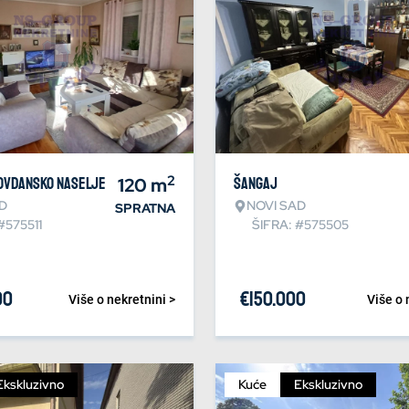
2
dovdansko naselje
120
m
Šangaj
D
NOVI SAD
SPRATNA
#575511
ŠIFRA: #575505
00
€
150.000
Više o nekretnini >
Više o 
Ekskluzivno
Kuće
Ekskluzivno