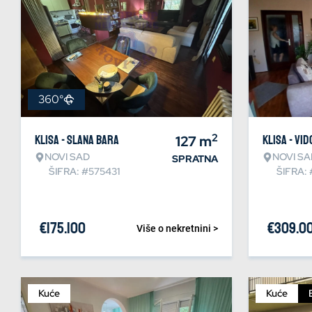
360°
2
Klisa - Slana bara
127
m
Klisa - Vi
NOVI SAD
NOVI SA
SPRATNA
ŠIFRA: #575431
ŠIFRA: 
€
175.100
€
309.0
Više o nekretnini >
Kuće
Kuće