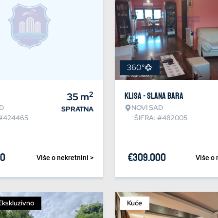
360°
2
35
m
Klisa - Slana bara
D
NOVI SAD
SPRATNA
 #424465
ŠIFRA: #482005
80
€
309.000
Više o nekretnini >
Više o 
Ekskluzivno
Kuće