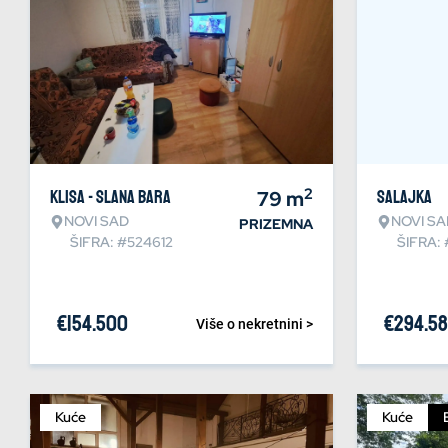
2
Klisa - Slana bara
79
m
Salajka
NOVI SAD
NOVI SA
PRIZEMNA
ŠIFRA: #524612
ŠIFRA:
€
154.500
€
294.5
Više o nekretnini >
Kuće
Kuće