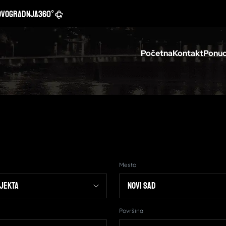
ovogradnja
360°
Početna
Kontakt
Ponud
Mesto
Površina