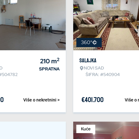
360°
2
210
m
Salajka
D
NOVI SAD
SPRATNA
 #504782
ŠIFRA: #540904
00
€
401.700
Više o nekretnini >
Više o 
Kuće