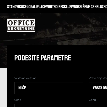
Stanovi
Kuće
Lokali
Placevi
Hitno!
Ekskluzivno
Snižene cene
Lux
N
Podesite Parametre
Vrsta nekretnine
Vrsta objekta
Cena
Cena