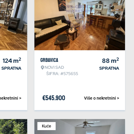
2
2
124
m
Grbavica
88
m
NOVI SAD
SPRATNA
SPRATNA
ŠIFRA: #575655
€
545.900
nekretnini >
Više o nekretnini >
Kuće