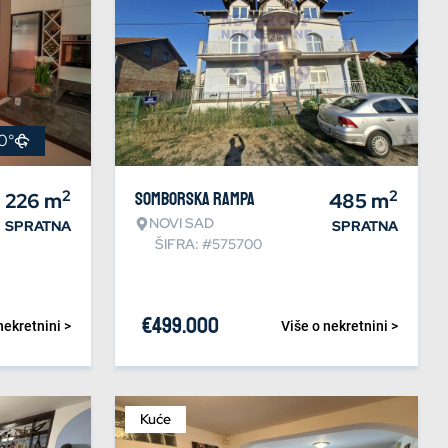
0°
2
2
226
m
Somborska rampa
485
m
NOVI SAD
SPRATNA
SPRATNA
ŠIFRA: #575700
€
499.000
nekretnini >
Više o nekretnini >
Kuće