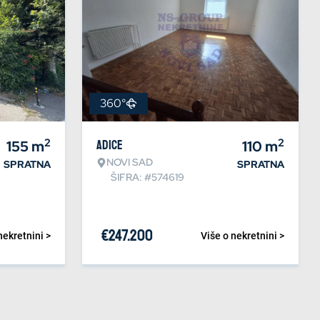
360°
2
2
155
m
Adice
110
m
NOVI SAD
SPRATNA
SPRATNA
ŠIFRA: #574619
€
247.200
nekretnini >
Više o nekretnini >