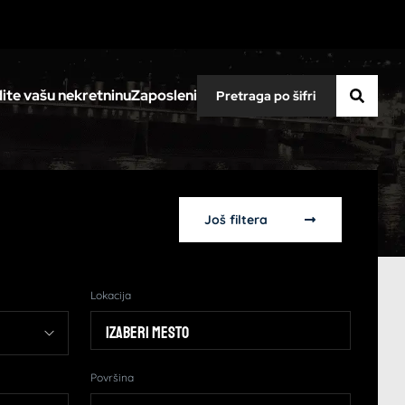
ite vašu nekretninu
Zaposleni
Još filtera
Lokacija
Izaberi mesto
Površina