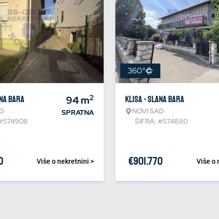
360°
2
ana bara
94
m
Klisa - Slana bara
D
NOVI SAD
SPRATNA
 #574908
ŠIFRA: #574880
0
€
901.770
Više o nekretnini >
Više o 