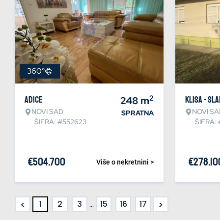
360°
2
Adice
248
m
Klisa - Sl
NOVI SAD
NOVI SA
SPRATNA
ŠIFRA: #552623
ŠIFRA:
€
504.700
€
278.10
Više o nekretnini >
<
>
1
2
3
...
15
16
17