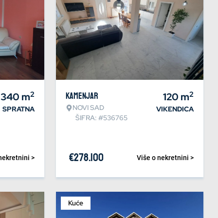
2
2
340
m
Kamenjar
120
m
NOVI SAD
SPRATNA
VIKENDICA
ŠIFRA: #536765
€
278.100
nekretnini >
Više o nekretnini >
Kuće