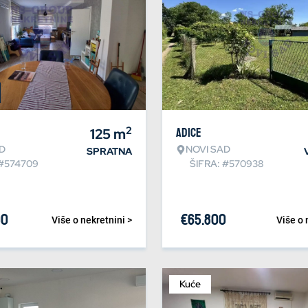
2
125
m
Adice
D
NOVI SAD
SPRATNA
 #574709
ŠIFRA: #570938
00
€
65.800
Više o nekretnini >
Više o 
Kuće