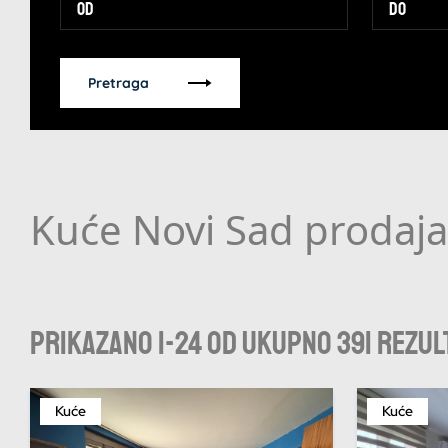
Pretraga
Kuće Novi Sad prodaja
Prikazano 1-24 od ukupno 391 rezul
Kuće
Kuće