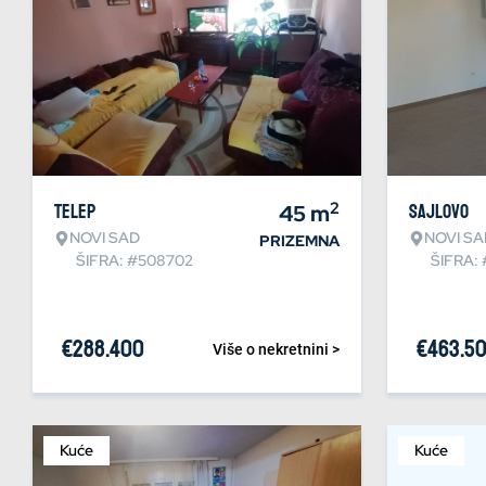
2
Telep
45
m
Sajlovo
NOVI SAD
NOVI SA
PRIZEMNA
ŠIFRA: #508702
ŠIFRA:
€
288.400
€
463.5
Više o nekretnini >
Kuće
Kuće