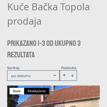
Kuće Bačka Topola
prodaja
Prikazano 1-3 od ukupno 3
rezultata
Sortiraj
:
Postavka:
po datumu
Kuće
Ekskluzivno