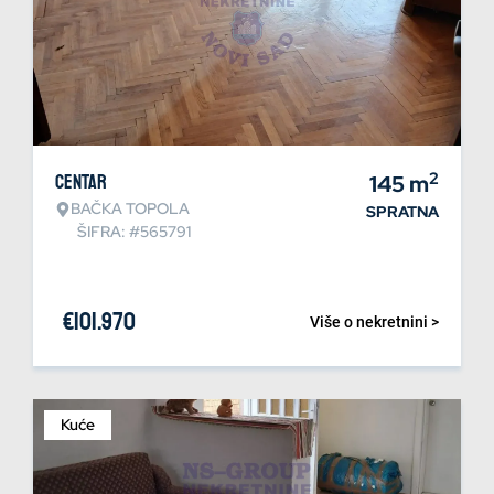
2
Centar
145
m
BAČKA TOPOLA
SPRATNA
ŠIFRA: #565791
€
101.970
Više o nekretnini >
Kuće