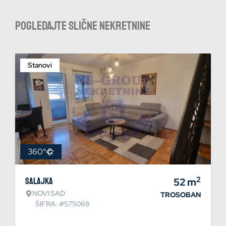
Pogledajte slične nekretnine
Stanovi
360°
2
Salajka
52
m
NOVI SAD
TROSOBAN
ŠIFRA: #575068