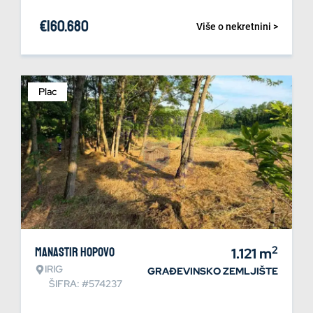
€
160.680
Više o nekretnini >
Plac
2
Manastir Hopovo
1.121
m
IRIG
GRAĐEVINSKO ZEMLJIŠTE
ŠIFRA: #574237