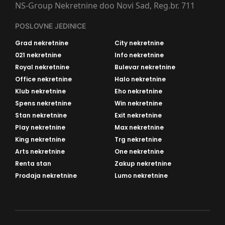
NS-Group Nekretnine doo Novi Sad, Reg.br. 711
POSLOVNE JEDINICE
Grad nekretnine
City nekretnine
021 nekretnine
Info nekretnine
Royal nekretnine
Bulevar nekretnine
Office nekretnine
Halo nekretnine
Klub nekretnine
Eho nekretnine
Spens nekretnine
Win nekretnine
Stan nekretnine
Exit nekretnine
Play nekretnine
Max nekretnine
King nekretnine
Trg nekretnine
Arts nekretnine
One nekretnine
Renta stan
Zakup nekretnine
Prodaja nekretnine
Lumo nekretnine