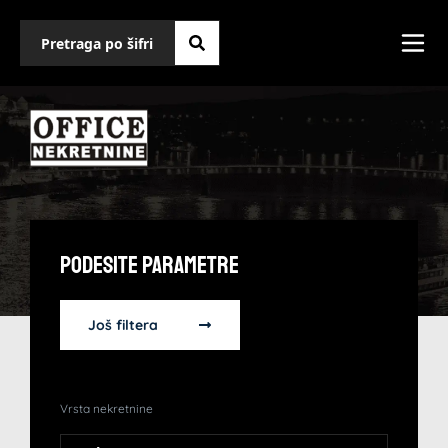
Podesite Parametre
Još filtera
Vrsta nekretnine