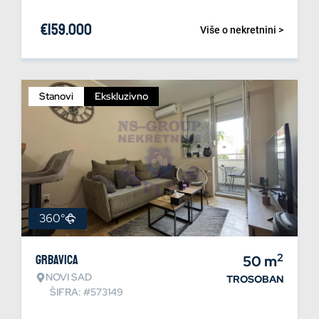
€
159.000
Više o nekretnini >
Stanovi
Ekskluzivno
360°
2
Grbavica
50
m
NOVI SAD
TROSOBAN
ŠIFRA: #573149