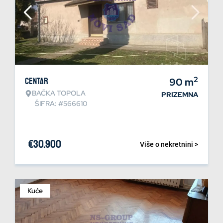
2
Centar
90
m
BAČKA TOPOLA
PRIZEMNA
ŠIFRA: #566610
€
30.900
Više o nekretnini >
Kuće