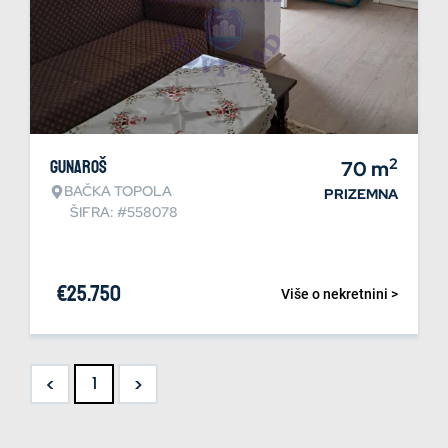
2
Gunaroš
70
m
BAČKA TOPOLA
PRIZEMNA
ŠIFRA: #558078
€
25.750
Više o nekretnini >
<
>
1