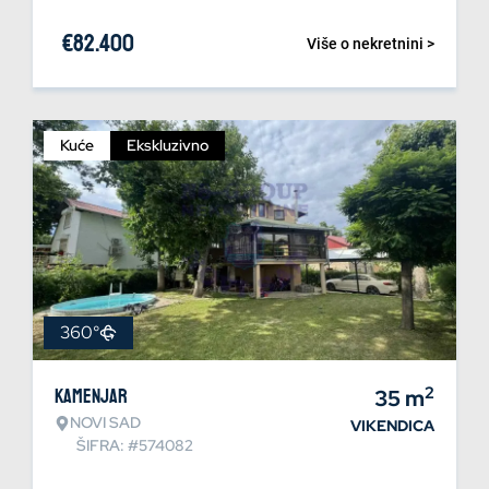
€
82.400
Više o nekretnini >
Kuće
Ekskluzivno
360°
2
Kamenjar
35
m
NOVI SAD
VIKENDICA
ŠIFRA: #574082