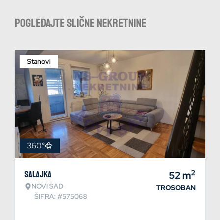
Pogledajte slične nekretnine
Stanovi
360°
2
Salajka
52
m
NOVI SAD
TROSOBAN
ŠIFRA: #575068