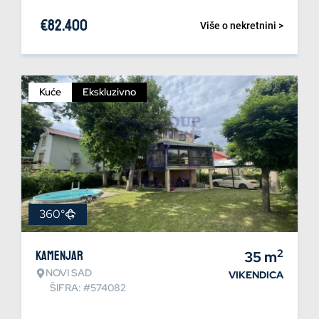
€
82.400
Više o nekretnini >
Kuće
Ekskluzivno
360°
2
Kamenjar
35
m
NOVI SAD
VIKENDICA
ŠIFRA: #574082