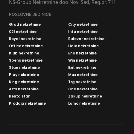
NS-Group Nekretnine doo Novi Sad, Reg.br. 711
POSLOVNE JEDINICE
Grad nekretnine
City nekretnine
021 nekretnine
Info nekretnine
Royal nekretnine
Bulevar nekretnine
Office nekretnine
Halo nekretnine
Klub nekretnine
Eho nekretnine
Spens nekretnine
Win nekretnine
Stan nekretnine
Exit nekretnine
Play nekretnine
Max nekretnine
King nekretnine
Trg nekretnine
Arts nekretnine
One nekretnine
Renta stan
Zakup nekretnine
Prodaja nekretnine
Lumo nekretnine