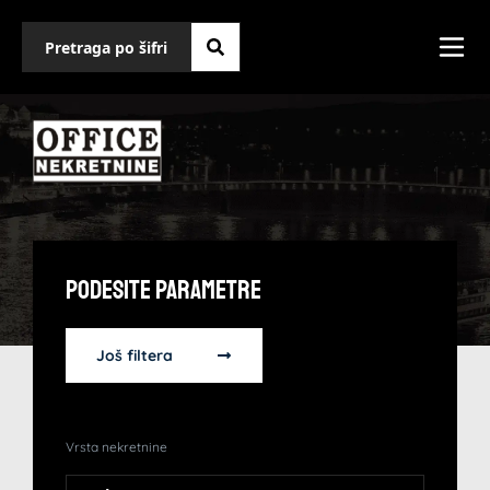
Podesite Parametre
Još filtera
Vrsta nekretnine