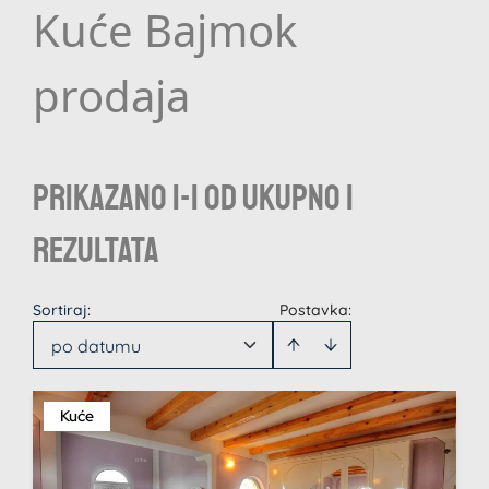
Kuće Bajmok
prodaja
Prikazano 1-1 od ukupno 1
rezultata
Sortiraj
:
Postavka:
po datumu
Kuće