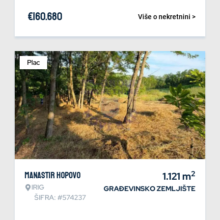
€
160.680
Više o nekretnini >
Plac
2
Manastir Hopovo
1.121
m
IRIG
GRAĐEVINSKO ZEMLJIŠTE
ŠIFRA: #574237