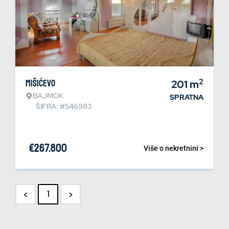
2
Mišićevo
201
m
BAJMOK
SPRATNA
ŠIFRA: #546983
€
267.800
Više o nekretnini >
<
>
1