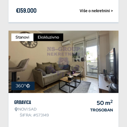
€
159.000
Više o nekretnini >
Stanovi
Ekskluzivno
360°
2
Grbavica
50
m
NOVI SAD
TROSOBAN
ŠIFRA: #573149