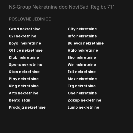
NS-Group Nekretnine doo Novi Sad, Reg.br. 711
POSLOVNE JEDINICE
Grad nekretnine
City nekretnine
021 nekretnine
Info nekretnine
Royal nekretnine
Bulevar nekretnine
Office nekretnine
Halo nekretnine
Klub nekretnine
Eho nekretnine
Spens nekretnine
Win nekretnine
Stan nekretnine
Exit nekretnine
Play nekretnine
Max nekretnine
King nekretnine
Trg nekretnine
Arts nekretnine
One nekretnine
Renta stan
Zakup nekretnine
Prodaja nekretnine
Lumo nekretnine