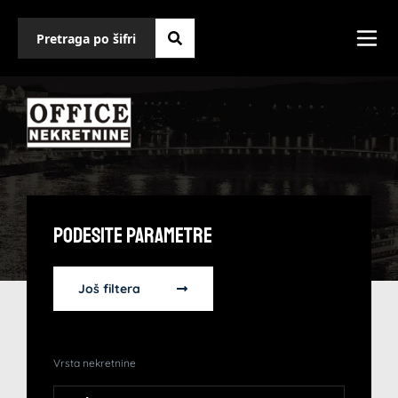
Podesite Parametre
Još filtera
Vrsta nekretnine