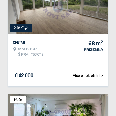
360°
2
Centar
68
m
BANOŠTOR
PRIZEMNA
ŠIFRA: #570119
€
142.000
Više o nekretnini >
Kuće