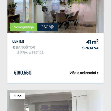
360°
Novogradnja
2
Centar
41
m
BANOŠTOR
SPRATNA
ŠIFRA: #567423
€
190.550
Više o nekretnini >
Kuće