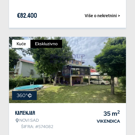
€
82.400
Više o nekretnini >
Kuće
Ekskluzivno
360°
2
Kamenjar
35
m
NOVI SAD
VIKENDICA
ŠIFRA: #574082