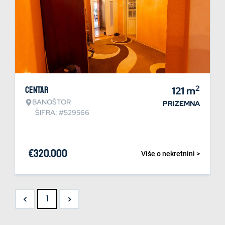
2
Centar
121
m
BANOŠTOR
PRIZEMNA
ŠIFRA: #529566
€
320.000
Više o nekretnini >
<
>
1