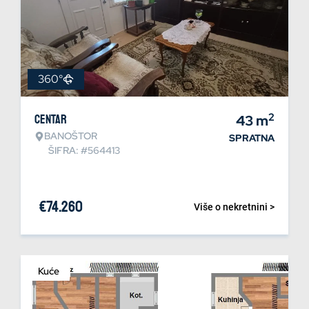
360°
2
Centar
43
m
BANOŠTOR
SPRATNA
ŠIFRA: #564413
€
74.260
Više o nekretnini >
Kuće