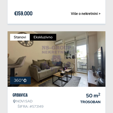
€
159.000
Više o nekretnini >
Stanovi
Ekskluzivno
360°
2
Grbavica
50
m
NOVI SAD
TROSOBAN
ŠIFRA: #573149