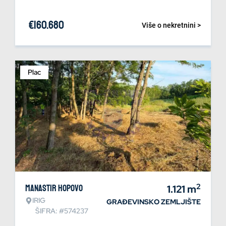
€
160.680
Više o nekretnini >
Plac
2
Manastir Hopovo
1.121
m
IRIG
GRAĐEVINSKO ZEMLJIŠTE
ŠIFRA: #574237