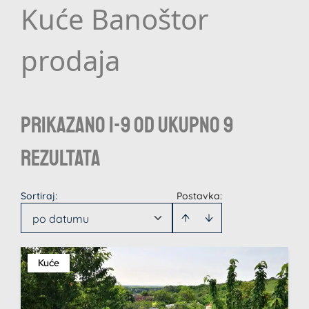
Kuće Banoštor
prodaja
Prikazano 1-9 od ukupno 9
rezultata
Sortiraj
:
Postavka:
po datumu
Kuće