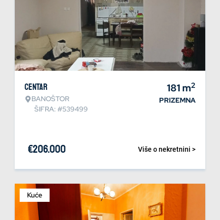
2
Centar
181
m
BANOŠTOR
PRIZEMNA
ŠIFRA: #539499
€
206.000
Više o nekretnini >
Kuće