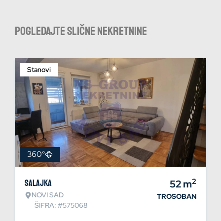
Pogledajte slične nekretnine
Stanovi
360°
2
Salajka
52
m
NOVI SAD
TROSOBAN
ŠIFRA: #575068