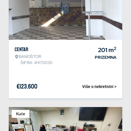
2
Centar
201
m
BANOŠTOR
PRIZEMNA
ŠIFRA: #470030
€
123.600
Više o nekretnini >
Kuće