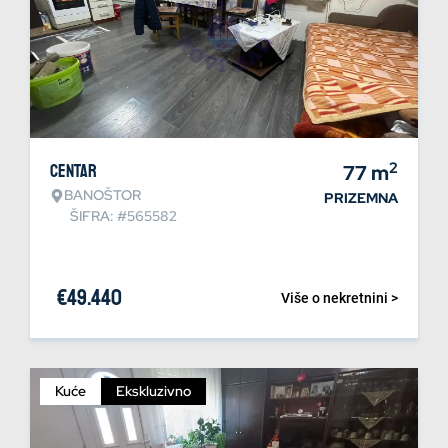
2
Centar
77
m
BANOŠTOR
PRIZEMNA
ŠIFRA: #565582
€
49.440
Više o nekretnini >
Kuće
Ekskluzivno