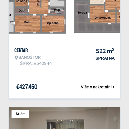
2
Centar
522
m
BANOŠTOR
SPRATNA
ŠIFRA: #540844
€
427.450
Više o nekretnini >
Kuće