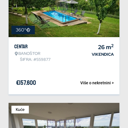
360°
2
Centar
26
m
BANOŠTOR
VIKENDICA
ŠIFRA: #559877
€
157.600
Više o nekretnini >
Kuće