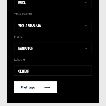
Vrsta objekta
Mesto
Lokacija
Centar
Pretraga