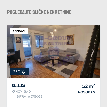
Pogledajte slične nekretnine
Stanovi
360°
2
Salajka
52
m
NOVI SAD
TROSOBAN
ŠIFRA: #575068