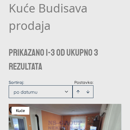
Kuće Budisava
prodaja
Prikazano 1-3 od ukupno 3
rezultata
Sortiraj
:
Postavka:
po datumu
Kuće