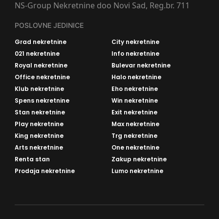
NS-Group Nekretnine doo Novi Sad, Reg.br. 711
POSLOVNE JEDINICE
Grad nekretnine
City nekretnine
021 nekretnine
Info nekretnine
Royal nekretnine
Bulevar nekretnine
Office nekretnine
Halo nekretnine
Klub nekretnine
Eho nekretnine
Spens nekretnine
Win nekretnine
Stan nekretnine
Exit nekretnine
Play nekretnine
Max nekretnine
King nekretnine
Trg nekretnine
Arts nekretnine
One nekretnine
Renta stan
Zakup nekretnine
Prodaja nekretnine
Lumo nekretnine