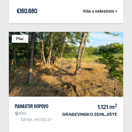
€
160.680
Više o nekretnini >
Plac
2
Manastir Hopovo
1.121
m
IRIG
GRAĐEVINSKO ZEMLJIŠTE
ŠIFRA: #574237