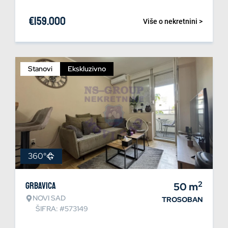
€
159.000
Više o nekretnini >
Stanovi
Ekskluzivno
360°
2
Grbavica
50
m
NOVI SAD
TROSOBAN
ŠIFRA: #573149