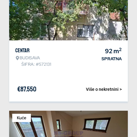
2
Centar
92
m
BUDISAVA
SPRATNA
ŠIFRA: #572131
€
87.550
Više o nekretnini >
Kuće