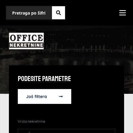
Podesite Parametre
Još filtera
Vrsta nekretnine