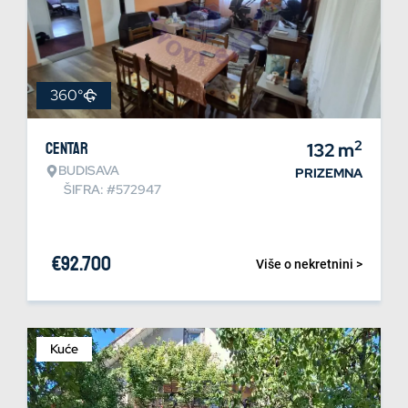
360°
2
Centar
132
m
BUDISAVA
PRIZEMNA
ŠIFRA: #572947
€
92.700
Više o nekretnini >
Kuće