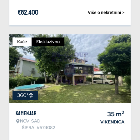
€
82.400
Više o nekretnini >
Kuće
Ekskluzivno
360°
2
Kamenjar
35
m
NOVI SAD
VIKENDICA
ŠIFRA: #574082