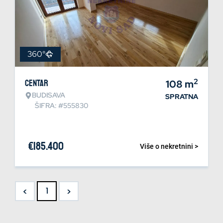
360°
2
Centar
108
m
BUDISAVA
SPRATNA
ŠIFRA: #555830
€
185.400
Više o nekretnini >
<
>
1