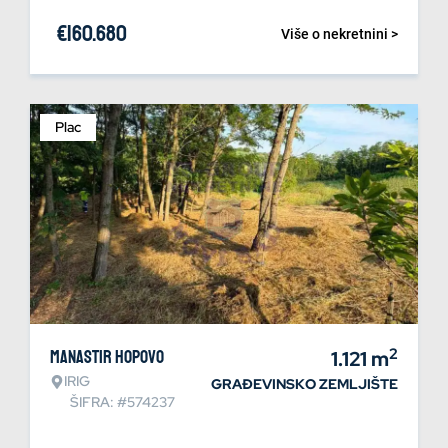
€
160.680
Više o nekretnini >
Plac
2
Manastir Hopovo
1.121
m
IRIG
GRAĐEVINSKO ZEMLJIŠTE
ŠIFRA: #574237