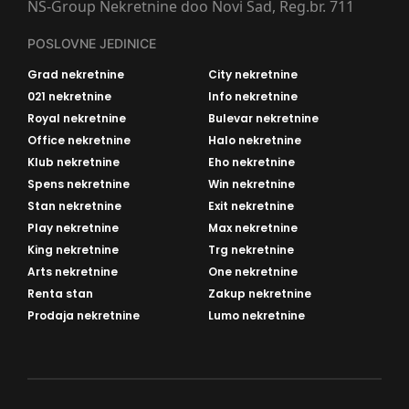
NS-Group Nekretnine doo Novi Sad, Reg.br. 711
POSLOVNE JEDINICE
Grad nekretnine
City nekretnine
021 nekretnine
Info nekretnine
Royal nekretnine
Bulevar nekretnine
Office nekretnine
Halo nekretnine
Klub nekretnine
Eho nekretnine
Spens nekretnine
Win nekretnine
Stan nekretnine
Exit nekretnine
Play nekretnine
Max nekretnine
King nekretnine
Trg nekretnine
Arts nekretnine
One nekretnine
Renta stan
Zakup nekretnine
Prodaja nekretnine
Lumo nekretnine