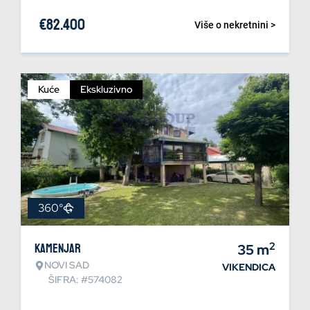
€
82.400
Više o nekretnini >
Kuće
Ekskluzivno
360°
2
Kamenjar
35
m
NOVI SAD
VIKENDICA
ŠIFRA: #574082