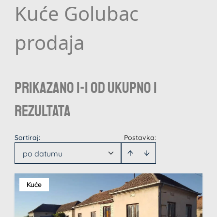
Kuće Golubac
prodaja
Prikazano 1-1 od ukupno 1
rezultata
Sortiraj
:
Postavka:
po datumu
Kuće