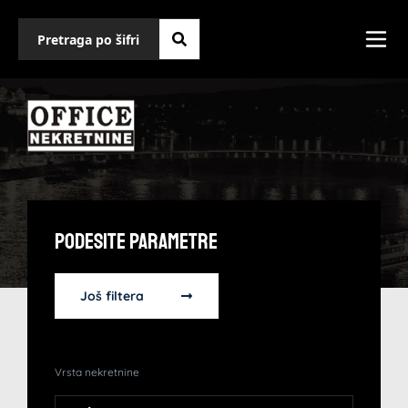
Podesite Parametre
Još filtera
Vrsta nekretnine