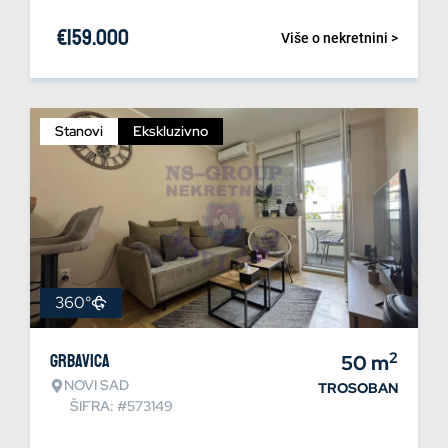
€
159.000
Više o nekretnini >
Stanovi
Ekskluzivno
360°
2
Grbavica
50
m
NOVI SAD
TROSOBAN
ŠIFRA: #573149