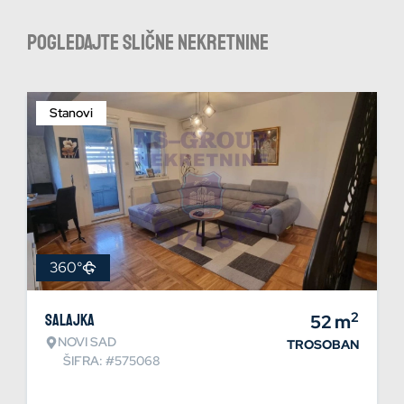
Pogledajte slične nekretnine
Stanovi
360°
2
Salajka
52
m
NOVI SAD
TROSOBAN
ŠIFRA: #575068