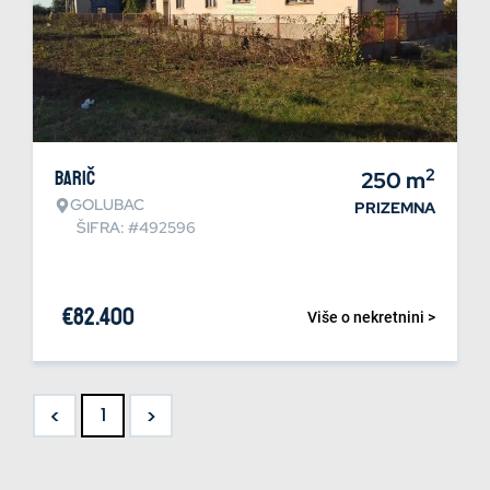
2
Barič
250
m
GOLUBAC
PRIZEMNA
ŠIFRA: #492596
€
82.400
Više o nekretnini >
<
>
1