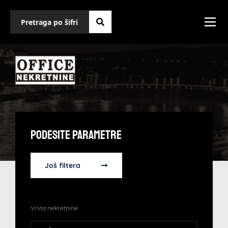
Podesite Parametre
Još filtera
Vrsta nekretnine