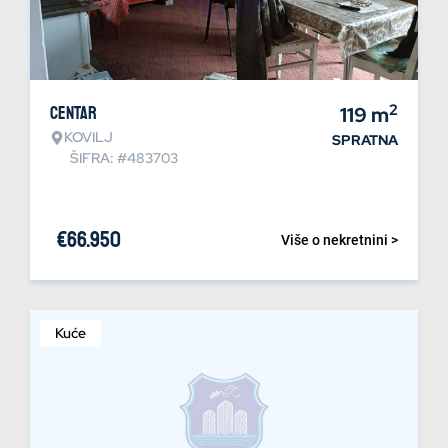
2
Centar
119
m
KOVILJ
SPRATNA
ŠIFRA: #483703
€
66.950
Više o nekretnini >
Kuće