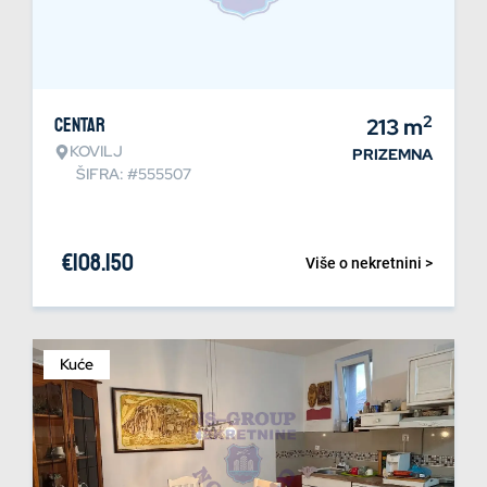
2
Centar
213
m
KOVILJ
PRIZEMNA
ŠIFRA: #555507
€
108.150
Više o nekretnini >
Kuće