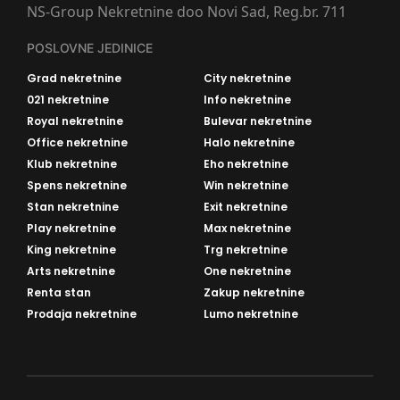
NS-Group Nekretnine doo Novi Sad, Reg.br. 711
POSLOVNE JEDINICE
Grad nekretnine
City nekretnine
021 nekretnine
Info nekretnine
Royal nekretnine
Bulevar nekretnine
Office nekretnine
Halo nekretnine
Klub nekretnine
Eho nekretnine
Spens nekretnine
Win nekretnine
Stan nekretnine
Exit nekretnine
Play nekretnine
Max nekretnine
King nekretnine
Trg nekretnine
Arts nekretnine
One nekretnine
Renta stan
Zakup nekretnine
Prodaja nekretnine
Lumo nekretnine