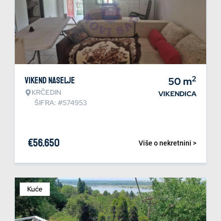
2
Vikend naselje
50
m
KRČEDIN
VIKENDICA
ŠIFRA: #574953
€
56.650
Više o nekretnini >
Kuće