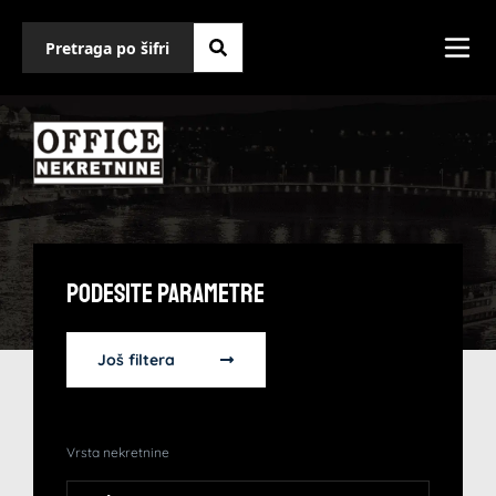
Podesite Parametre
Još filtera
Vrsta nekretnine