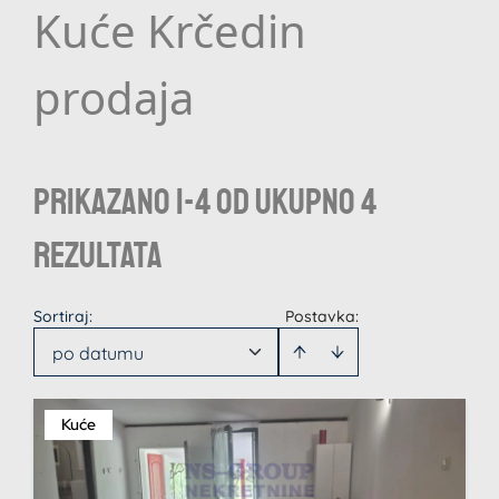
Kuće Krčedin
prodaja
Prikazano 1-4 od ukupno 4
rezultata
Sortiraj
:
Postavka:
po datumu
Kuće