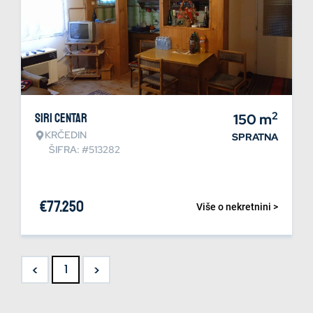
2
Siri centar
150
m
KRČEDIN
SPRATNA
ŠIFRA: #513282
€
77.250
Više o nekretnini >
<
>
1