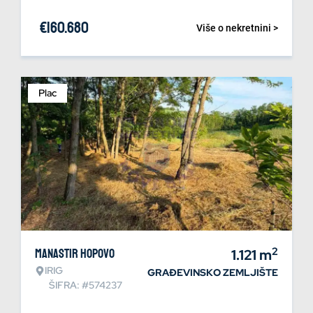
€
160.680
Više o nekretnini >
Plac
2
Manastir Hopovo
1.121
m
IRIG
GRAĐEVINSKO ZEMLJIŠTE
ŠIFRA: #574237