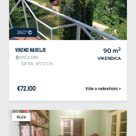
360°
2
Vikend naselje
90
m
KRČEDIN
VIKENDICA
ŠIFRA: #572376
€
72.100
Više o nekretnini >
Kuće