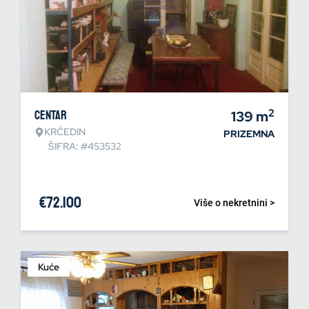
2
Centar
139
m
KRČEDIN
PRIZEMNA
ŠIFRA: #453532
€
72.100
Više o nekretnini >
Kuće