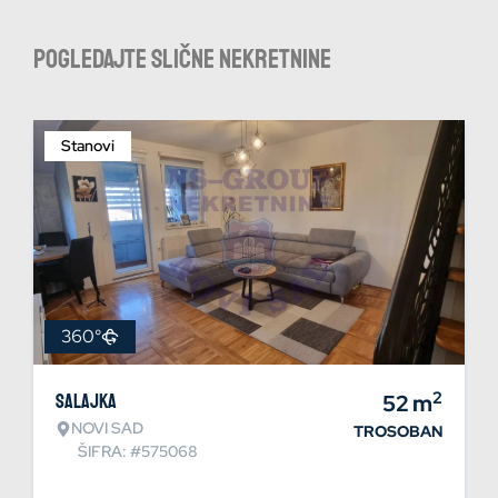
Pogledajte slične nekretnine
Stanovi
360°
2
Salajka
52
m
NOVI SAD
TROSOBAN
ŠIFRA: #575068