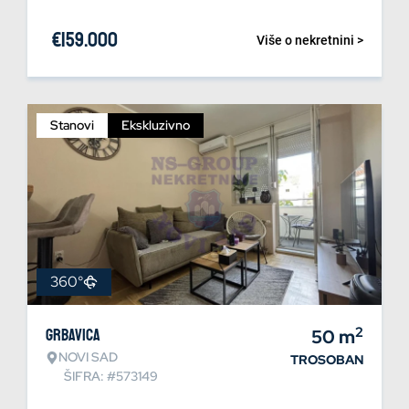
€
159.000
Više o nekretnini >
Stanovi
Ekskluzivno
360°
2
Grbavica
50
m
NOVI SAD
TROSOBAN
ŠIFRA: #573149