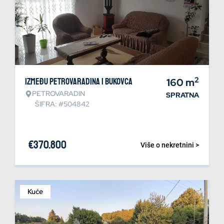
2
Između Petrovaradina i Bukovca
160
m
PETROVARADIN
SPRATNA
ŠIFRA: #504842
€
370.800
Više o nekretnini >
Kuće