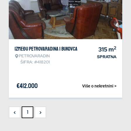
2
Između Petrovaradina i Bukovca
315
m
PETROVARADIN
SPRATNA
ŠIFRA: #418201
€
412.000
Više o nekretnini >
<
>
1