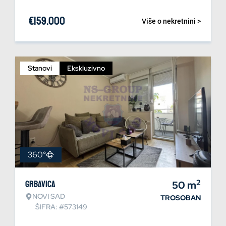
€
159.000
Više o nekretnini >
Stanovi
Ekskluzivno
360°
2
Grbavica
50
m
NOVI SAD
TROSOBAN
ŠIFRA: #573149