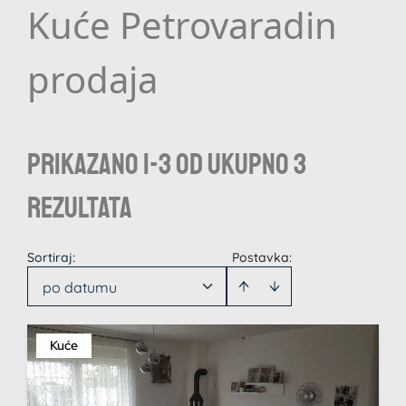
Kuće Petrovaradin
prodaja
Prikazano 1-3 od ukupno 3
rezultata
Sortiraj
:
Postavka:
po datumu
Kuće