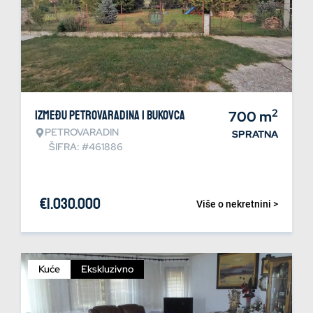
2
Između Petrovaradina i Bukovca
700
m
PETROVARADIN
SPRATNA
ŠIFRA: #461886
€
1.030.000
Više o nekretnini >
Kuće
Ekskluzivno