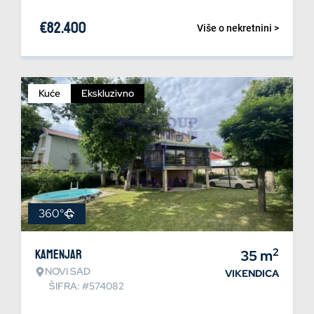
€
82.400
Više o nekretnini >
Kuće
Ekskluzivno
360°
2
Kamenjar
35
m
NOVI SAD
VIKENDICA
ŠIFRA: #574082