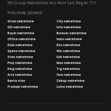
NS-Group Nekretnine doo Novi Sad, Reg.br. 711
POSLOVNE JEDINICE
Grad nekretnine
City nekretnine
021 nekretnine
Info nekretnine
Royal nekretnine
Bulevar nekretnine
Office nekretnine
Halo nekretnine
Klub nekretnine
Eho nekretnine
Spens nekretnine
Win nekretnine
Stan nekretnine
Exit nekretnine
Play nekretnine
Max nekretnine
King nekretnine
Trg nekretnine
Arts nekretnine
One nekretnine
Renta stan
Zakup nekretnine
Prodaja nekretnine
Lumo nekretnine