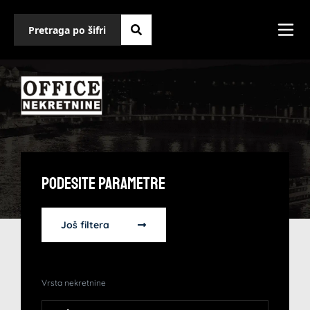
Podesite Parametre
Još filtera
Vrsta nekretnine