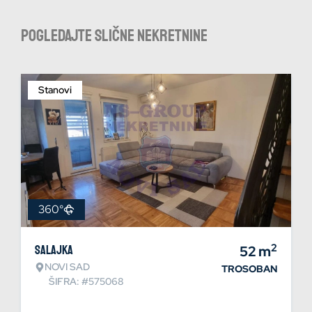
Pogledajte slične nekretnine
Stanovi
360°
2
Salajka
52
m
NOVI SAD
TROSOBAN
ŠIFRA: #575068