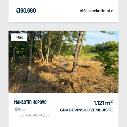
€
160.680
Više o nekretnini >
Plac
2
Manastir Hopovo
1.121
m
IRIG
GRAĐEVINSKO ZEMLJIŠTE
ŠIFRA: #574237