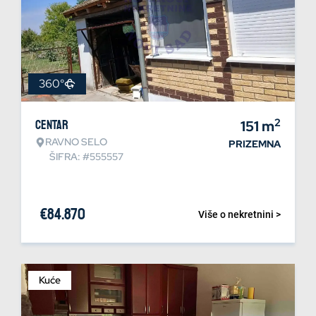
360°
2
Centar
151
m
RAVNO SELO
PRIZEMNA
ŠIFRA: #555557
€
84.870
Više o nekretnini >
Kuće