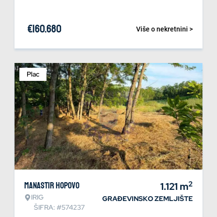
€
160.680
Više o nekretnini >
Plac
2
Manastir Hopovo
1.121
m
IRIG
GRAĐEVINSKO ZEMLJIŠTE
ŠIFRA: #574237