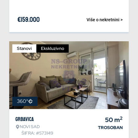
€
159.000
Više o nekretnini >
Stanovi
Ekskluzivno
360°
2
Grbavica
50
m
NOVI SAD
TROSOBAN
ŠIFRA: #573149