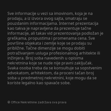
Sve informacije u vezi sa imovinom, koja je na
prodaju, a iz izvora ovog sajta, smatraju se
pouzdanim informacijama. Internet prezentacija
kao takva je napravljena da prezentuje tačne
informacije, ali takav vid prezentovanja podložan je
greškama, propustima i promenama cena. Sve
površine objekata i zemlje koje se prodaju su
približne. Tačne dimenzije se mogu dobiti
potraživanjem usluga profesionalnog arhitekte ili
inžinjera. Broj soba navedenih u opisima
nekretnina koje se nude nije pravni zaključak.
Svaka osoba treba da se konsultuje sa sopstvenim
advokatom, arhitektom, da proceni tačan broj
soba u predmetnoj nekretnini, koje mogu da se
koriste legalno kao spavaće sobe.
©
Office Nekretnine
zadržava sva prava