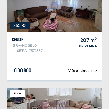
360°
2
Centar
207
m
RAVNO SELO
PRIZEMNA
ŠIFRA: #573557
€
100.800
Više o nekretnini >
Kuće