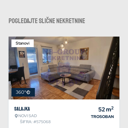
Pogledajte slične nekretnine
Stanovi
360°
2
Salajka
52
m
NOVI SAD
TROSOBAN
ŠIFRA: #575068