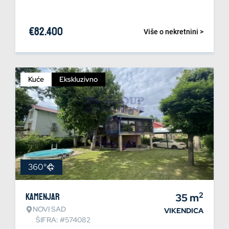
€
82.400
Više o nekretnini >
Kuće
Ekskluzivno
360°
2
Kamenjar
35
m
NOVI SAD
VIKENDICA
ŠIFRA: #574082