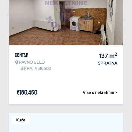
2
Centar
137
m
RAVNO SELO
SPRATNA
ŠIFRA: #516503
€
180.460
Više o nekretnini >
Kuće