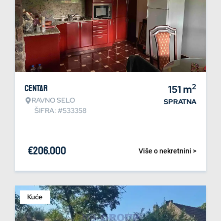
2
Centar
151
m
RAVNO SELO
SPRATNA
ŠIFRA: #533358
€
206.000
Više o nekretnini >
Kuće