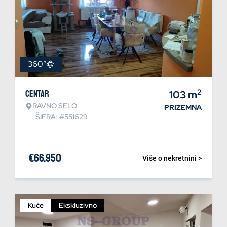
360°
2
Centar
103
m
RAVNO SELO
PRIZEMNA
ŠIFRA: #551629
€
66.950
Više o nekretnini >
Kuće
Ekskluzivno