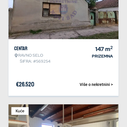
2
Centar
147
m
RAVNO SELO
PRIZEMNA
ŠIFRA: #569254
€
26.520
Više o nekretnini >
Kuće