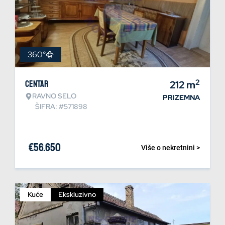
360°
2
Centar
212
m
RAVNO SELO
PRIZEMNA
ŠIFRA: #571898
€
56.650
Više o nekretnini >
Kuće
Ekskluzivno