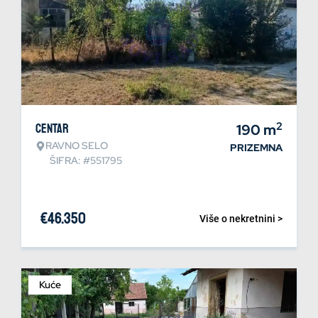
2
Centar
190
m
RAVNO SELO
PRIZEMNA
ŠIFRA: #551795
€
46.350
Više o nekretnini >
Kuće