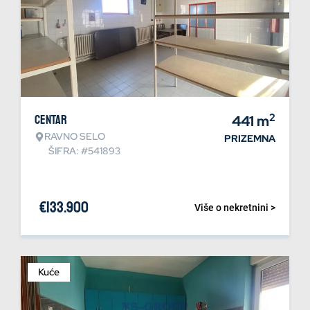
2
Centar
441
m
RAVNO SELO
PRIZEMNA
ŠIFRA: #541893
€
133.900
Više o nekretnini >
Kuće