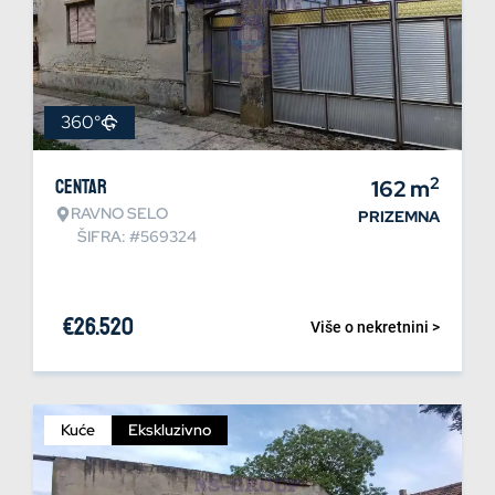
360°
2
Centar
162
m
RAVNO SELO
PRIZEMNA
ŠIFRA: #569324
€
26.520
Više o nekretnini >
Kuće
Ekskluzivno