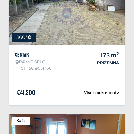
360°
2
Centar
173
m
RAVNO SELO
PRIZEMNA
ŠIFRA: #551768
€
41.200
Više o nekretnini >
Kuće