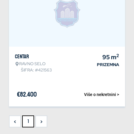
2
Centar
95
m
RAVNO SELO
PRIZEMNA
ŠIFRA: #421563
€
82.400
Više o nekretnini >
<
>
1