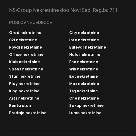
NS-Group Nekretnine doo Novi Sad, Reg.br. 711
POSLOVNE JEDINICE
Grad nekretnine
City nekretnine
021 nekretnine
Info nekretnine
Royal nekretnine
Bulevar nekretnine
Office nekretnine
Halo nekretnine
Klub nekretnine
Eho nekretnine
Spens nekretnine
Win nekretnine
Stan nekretnine
Exit nekretnine
Play nekretnine
Max nekretnine
King nekretnine
Trg nekretnine
Arts nekretnine
One nekretnine
Renta stan
Zakup nekretnine
Prodaja nekretnine
Lumo nekretnine