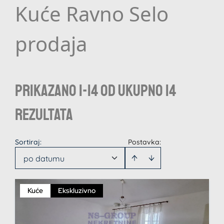
Kuće Ravno Selo
prodaja
Prikazano 1-14 od ukupno 14
rezultata
Sortiraj
:
Postavka:
po datumu
Kuće
Ekskluzivno