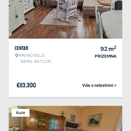
2
Centar
92
m
RAVNO SELO
PRIZEMNA
ŠIFRA: #572235
€
113.300
Više o nekretnini >
Kuće