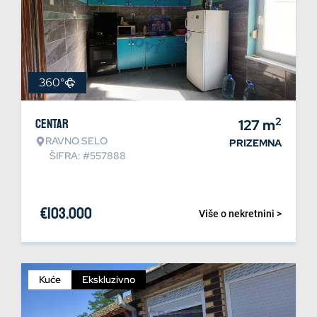
360°
2
Centar
127
m
RAVNO SELO
PRIZEMNA
ŠIFRA: #557888
€
103.000
Više o nekretnini >
Kuće
Ekskluzivno