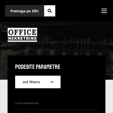
Podesite Parametre
Još filtera
Vrsta nekretnine