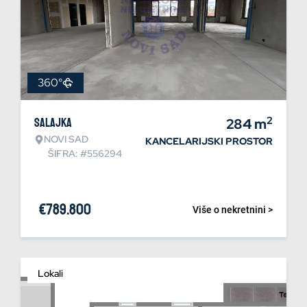
360°
2
Salajka
284
m
NOVI SAD
KANCELARIJSKI PROSTOR
ŠIFRA: #556294
€
789.800
Više o nekretnini >
Lokali