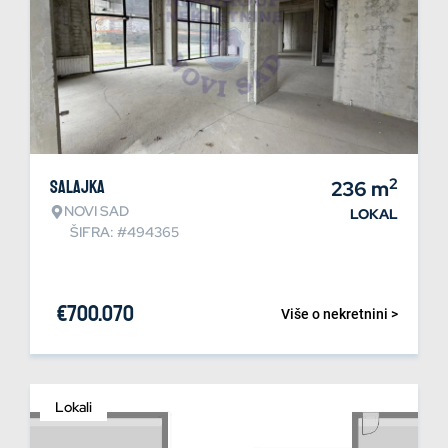
2
Salajka
236
m
NOVI SAD
LOKAL
ŠIFRA: #494365
€
700.070
Više o nekretnini >
Lokali