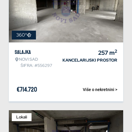
360°
2
Salajka
257
m
NOVI SAD
KANCELARIJSKI PROSTOR
ŠIFRA: #556297
€
714.720
Više o nekretnini >
Lokali