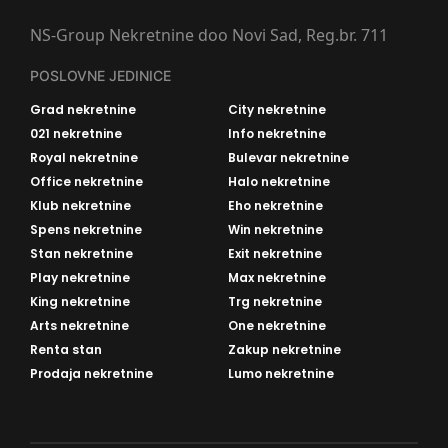
NS-Group Nekretnine doo Novi Sad, Reg.br. 711
POSLOVNE JEDINICE
Grad nekretnine
City nekretnine
021 nekretnine
Info nekretnine
Royal nekretnine
Bulevar nekretnine
Office nekretnine
Halo nekretnine
Klub nekretnine
Eho nekretnine
Spens nekretnine
Win nekretnine
Stan nekretnine
Exit nekretnine
Play nekretnine
Max nekretnine
King nekretnine
Trg nekretnine
Arts nekretnine
One nekretnine
Renta stan
Zakup nekretnine
Prodaja nekretnine
Lumo nekretnine