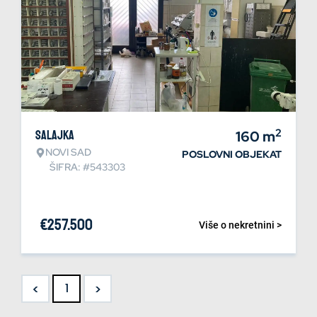
2
Salajka
160
m
NOVI SAD
POSLOVNI OBJEKAT
ŠIFRA: #543303
€
257.500
Više o nekretnini >
<
>
1