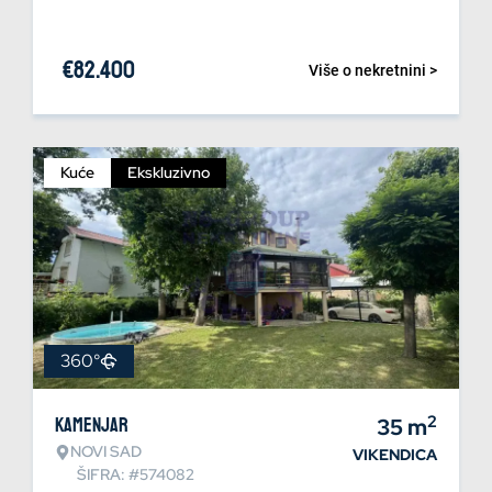
€
82.400
Više o nekretnini >
Kuće
Ekskluzivno
360°
2
Kamenjar
35
m
NOVI SAD
VIKENDICA
ŠIFRA: #574082