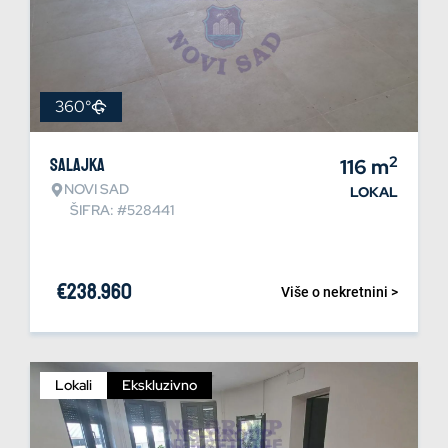
360°
2
Salajka
116
m
NOVI SAD
LOKAL
ŠIFRA: #528441
€
238.960
Više o nekretnini >
Lokali
Ekskluzivno