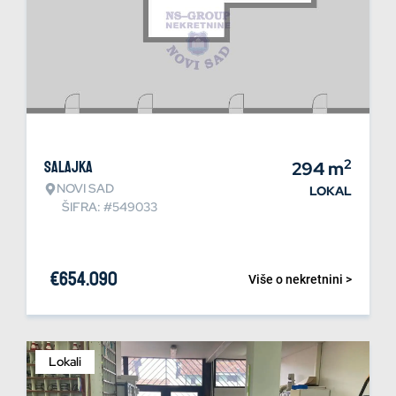
2
Salajka
294
m
NOVI SAD
LOKAL
ŠIFRA: #549033
€
654.090
Više o nekretnini >
Lokali