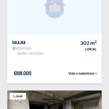
2
Salajka
302
m
NOVI SAD
LOKAL
ŠIFRA: #535394
€
618.000
Više o nekretnini >
Lokali