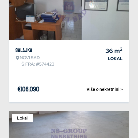
2
Salajka
36
m
NOVI SAD
LOKAL
ŠIFRA: #574423
€
106.090
Više o nekretnini >
Lokali