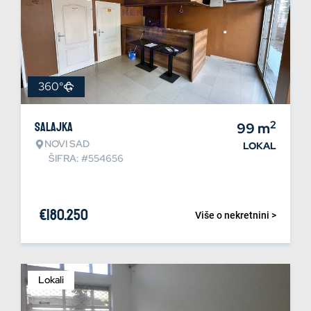
360°
2
Salajka
99
m
NOVI SAD
LOKAL
ŠIFRA: #554656
€
180.250
Više o nekretnini >
Lokali