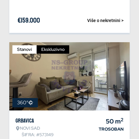
€
159.000
Više o nekretnini >
Stanovi
Ekskluzivno
360°
2
Grbavica
50
m
NOVI SAD
TROSOBAN
ŠIFRA: #573149