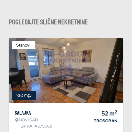
Pogledajte slične nekretnine
Stanovi
360°
2
Salajka
52
m
NOVI SAD
TROSOBAN
ŠIFRA: #575068