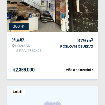
360°
2
Salajka
379
m
NOVI SAD
POSLOVNI OBJEKAT
ŠIFRA: #563428
€
2.369.000
Više o nekretnini >
Lokali