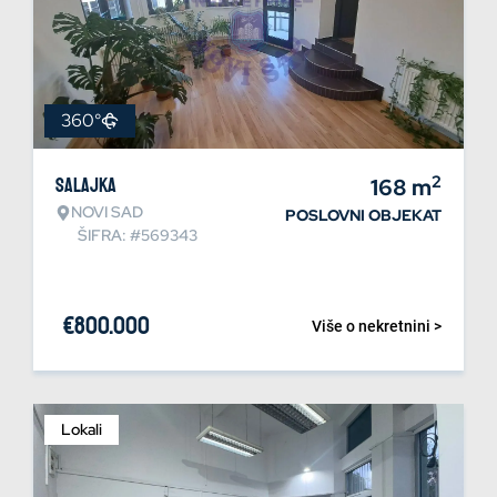
360°
2
Salajka
168
m
NOVI SAD
POSLOVNI OBJEKAT
ŠIFRA: #569343
€
800.000
Više o nekretnini >
Lokali