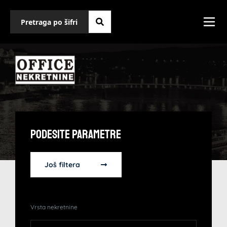
Podesite Parametre
Još filtera
Vrsta nekretnine