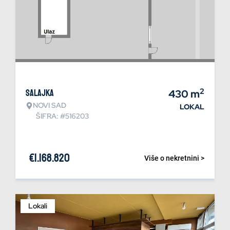
2
Salajka
430
m
NOVI SAD
LOKAL
ŠIFRA: #516203
€
1.168.820
Više o nekretnini >
Lokali