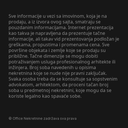
Sve informacije u vezi sa imovinom, koja je na
prodaju, a iz izvora ovog sajta, smatraju se
pouzdanim informacijama. Internet prezentacija
kao takva je napravljena da prezentuje tačne
informacije, ali takav vid prezentovanja podložan je
greškama, propustima i promenama cena. Sve
površine objekata i zemlje koje se prodaju su
približne. Tačne dimenzije se mogu dobiti
potraživanjem usluga profesionalnog arhitekte ili
inžinjera. Broj soba navedenih u opisima
nekretnina koje se nude nije pravni zaključak.
Svaka osoba treba da se konsultuje sa sopstvenim
advokatom, arhitektom, da proceni tačan broj
soba u predmetnoj nekretnini, koje mogu da se
koriste legalno kao spavaće sobe.
©
Office Nekretnine
zadržava sva prava