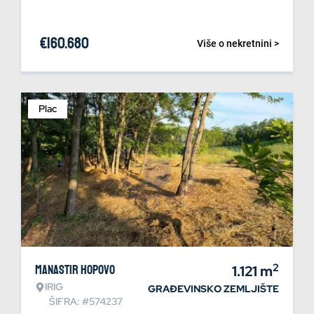
€
160.680
Više o nekretnini >
Plac
2
Manastir Hopovo
1.121
m
IRIG
GRAĐEVINSKO ZEMLJIŠTE
ŠIFRA: #574237