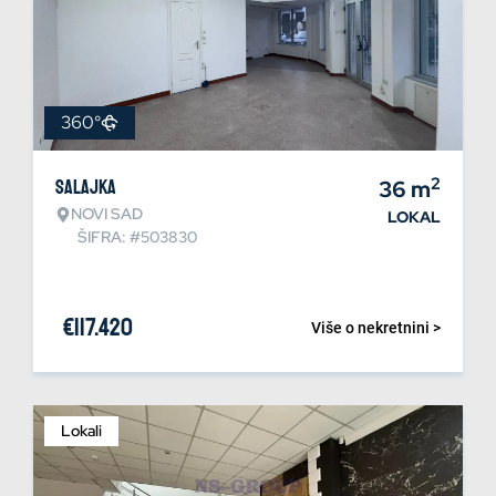
360°
2
Salajka
36
m
NOVI SAD
LOKAL
ŠIFRA: #503830
€
117.420
Više o nekretnini >
Lokali