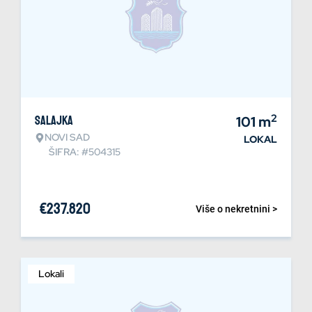
2
Salajka
101
m
NOVI SAD
LOKAL
ŠIFRA: #504315
€
237.820
Više o nekretnini >
Lokali