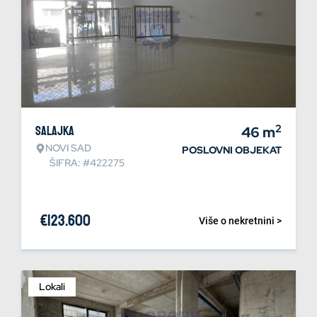
2
Salajka
46
m
NOVI SAD
POSLOVNI OBJEKAT
ŠIFRA: #422275
€
123.600
Više o nekretnini >
Lokali