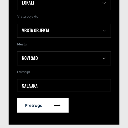
Vrsta objekta
Mesto
Lokacija
Salajka
Pretraga