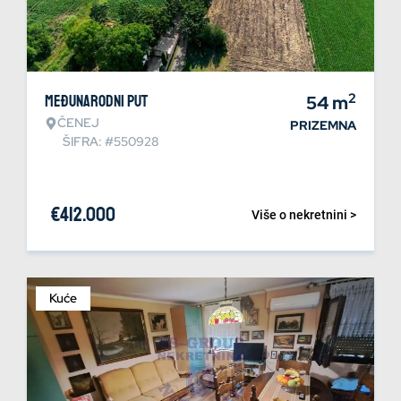
2
Međunarodni put
54
m
ČENEJ
PRIZEMNA
ŠIFRA: #550928
€
412.000
Više o nekretnini >
Kuće