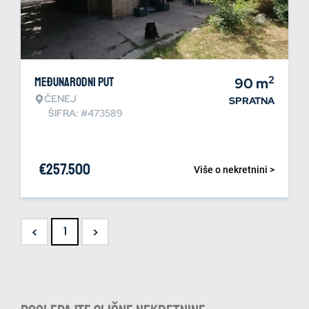
2
Međunarodni put
90
m
ČENEJ
SPRATNA
ŠIFRA: #473589
€
257.500
Više o nekretnini >
<
>
1