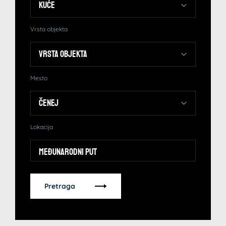
Vrsta objekta
Mesto
Lokacija
Međunarodni put
Pretraga