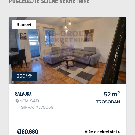
Pogledajte slične nekretnine
Stanovi
360°
2
Salajka
52
m
NOVI SAD
TROSOBAN
ŠIFRA: #575068
€
160.680
Više o nekretnini >