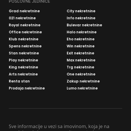
POSLOVNE JEDINICE
Grad nekretnine
City nekretnine
021 nekretnine
Info nekretnine
Royal nekretnine
Bulevar nekretnine
Office nekretnine
Halo nekretnine
Klub nekretnine
Eho nekretnine
Spens nekretnine
Win nekretnine
Stan nekretnine
Exit nekretnine
Play nekretnine
Max nekretnine
King nekretnine
Trg nekretnine
Arts nekretnine
One nekretnine
Renta stan
Zakup nekretnine
Prodaja nekretnine
Lumo nekretnine
Sve informacije u vezi sa imovinom, koja je na