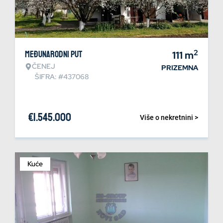
2
Međunarodni put
111
m
ČENEJ
PRIZEMNA
ŠIFRA: #437068
€
1.545.000
Više o nekretnini >
Kuće