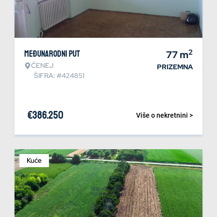
2
Međunarodni put
77
m
ČENEJ
PRIZEMNA
ŠIFRA: #424851
€
386.250
Više o nekretnini >
Kuće