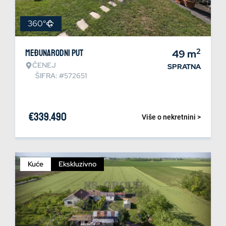
360°
2
Međunarodni put
49
m
ČENEJ
SPRATNA
ŠIFRA: #572651
€
339.490
Više o nekretnini >
Kuće
Ekskluzivno