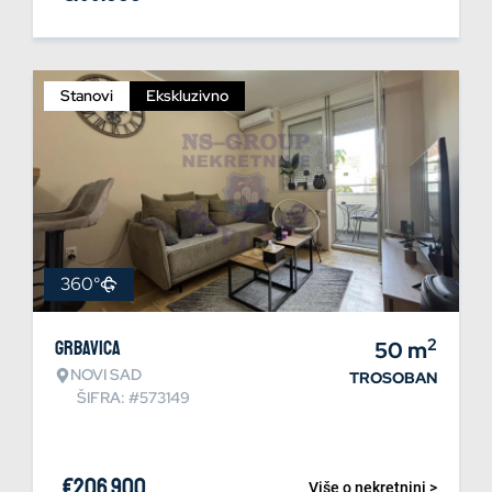
Stanovi
Ekskluzivno
360°
2
Grbavica
50
m
NOVI SAD
TROSOBAN
ŠIFRA: #573149
€
206.900
Više o nekretnini >