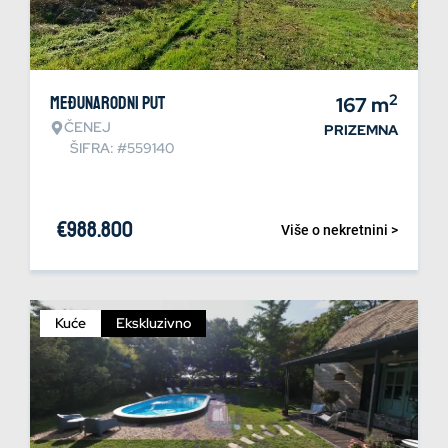
2
Međunarodni put
167
m
ČENEJ
PRIZEMNA
ŠIFRA: #559140
€
988.800
Više o nekretnini >
Kuće
Ekskluzivno