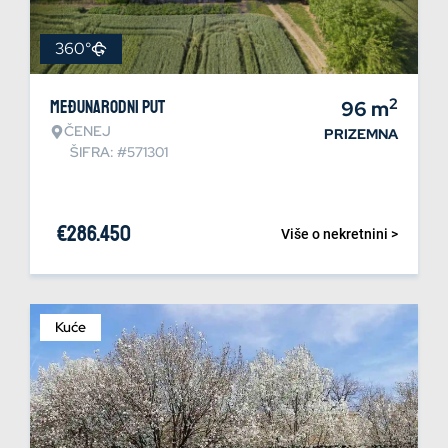
360°
2
Međunarodni put
96
m
ČENEJ
PRIZEMNA
ŠIFRA: #571301
€
286.450
Više o nekretnini >
Kuće