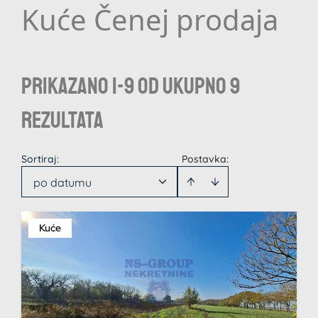
Kuće Čenej prodaja
Prikazano 1-9 od ukupno 9
rezultata
Sortiraj
:
Postavka:
po datumu
Kuće