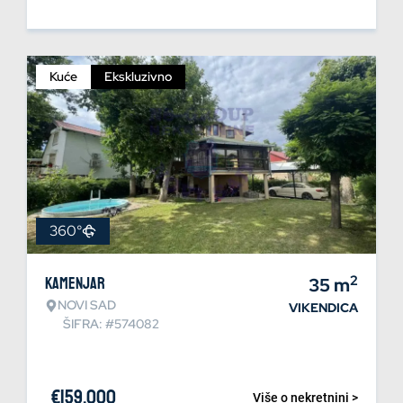
Kuće
Ekskluzivno
360°
2
Kamenjar
35
m
NOVI SAD
VIKENDICA
ŠIFRA: #574082
€
159.000
Više o nekretnini >