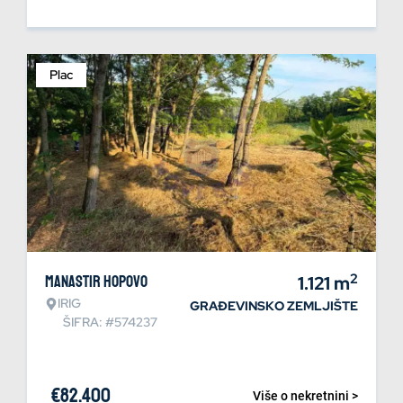
Plac
2
Manastir Hopovo
1.121
m
IRIG
GRAĐEVINSKO ZEMLJIŠTE
ŠIFRA: #574237
€
82.400
Više o nekretnini >