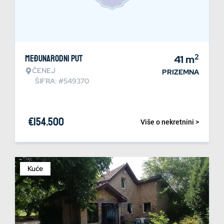
2
Međunarodni put
41
m
ČENEJ
PRIZEMNA
ŠIFRA: #549370
€
154.500
Više o nekretnini >
Kuće