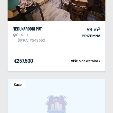
2
Međunarodni put
59
m
ČENEJ
PRIZEMNA
ŠIFRA: #549653
€
257.500
Više o nekretnini >
Kuće