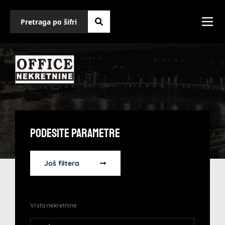
Podesite Parametre
Još filtera
Vrsta nekretnine