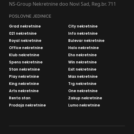
NS-Group Nekretnine doo Novi Sad, Reg.br. 711
POSLOVNE JEDINICE
Grad nekretnine
City nekretnine
021 nekretnine
Info nekretnine
Royal nekretnine
Bulevar nekretnine
Office nekretnine
Halo nekretnine
Klub nekretnine
Eho nekretnine
Spens nekretnine
Win nekretnine
Stan nekretnine
Exit nekretnine
Play nekretnine
Max nekretnine
King nekretnine
Trg nekretnine
Arts nekretnine
One nekretnine
Renta stan
Zakup nekretnine
Prodaja nekretnine
Lumo nekretnine