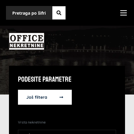
Podesite Parametre
Još filtera
Vrsta nekretnine