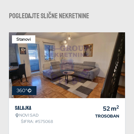
Pogledajte slične nekretnine
Stanovi
360°
2
Salajka
52
m
NOVI SAD
TROSOBAN
ŠIFRA: #575068