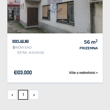
2
Socijalno
56
m
NOVI SAD
PRIZEMNA
ŠIFRA: #426606
€
103.000
Više o nekretnini >
<
>
1