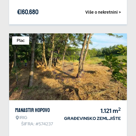
€
160.680
Više o nekretnini >
Plac
2
Manastir Hopovo
1.121
m
IRIG
GRAĐEVINSKO ZEMLJIŠTE
ŠIFRA: #574237