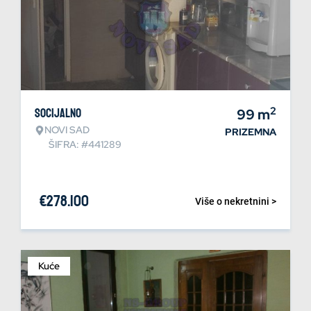
2
Socijalno
99
m
NOVI SAD
PRIZEMNA
ŠIFRA: #441289
€
278.100
Više o nekretnini >
Kuće