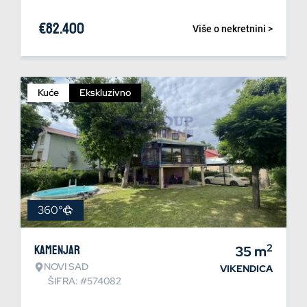
€
82.400
Više o nekretnini >
Kuće
Ekskluzivno
360°
2
Kamenjar
35
m
NOVI SAD
VIKENDICA
ŠIFRA: #574082