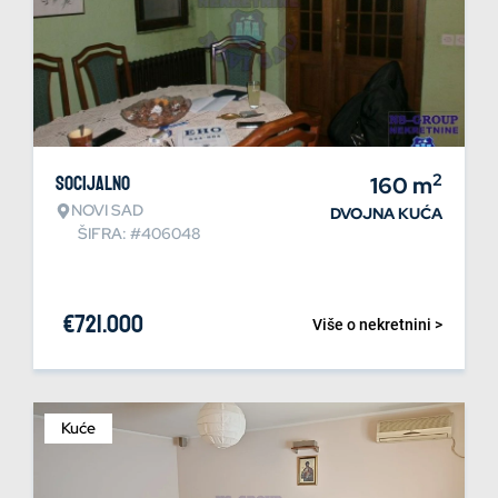
2
Socijalno
160
m
NOVI SAD
DVOJNA KUĆA
ŠIFRA: #406048
€
721.000
Više o nekretnini >
Kuće