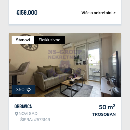
€
159.000
Više o nekretnini >
Stanovi
Ekskluzivno
360°
2
Grbavica
50
m
NOVI SAD
TROSOBAN
ŠIFRA: #573149