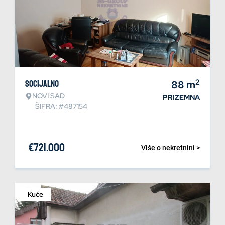
2
Socijalno
88
m
NOVI SAD
PRIZEMNA
ŠIFRA: #487154
€
721.000
Više o nekretnini >
Kuće