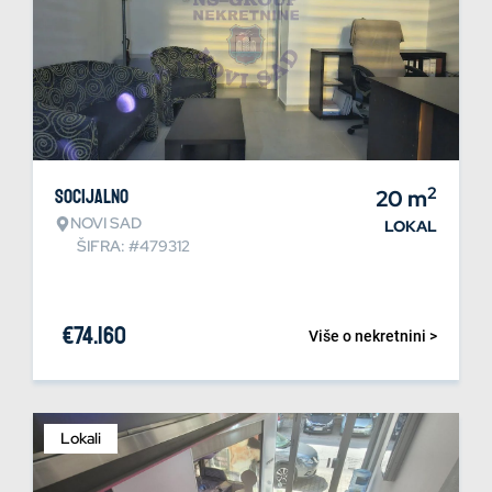
2
Socijalno
20
m
NOVI SAD
LOKAL
ŠIFRA: #479312
€
74.160
Više o nekretnini >
Lokali