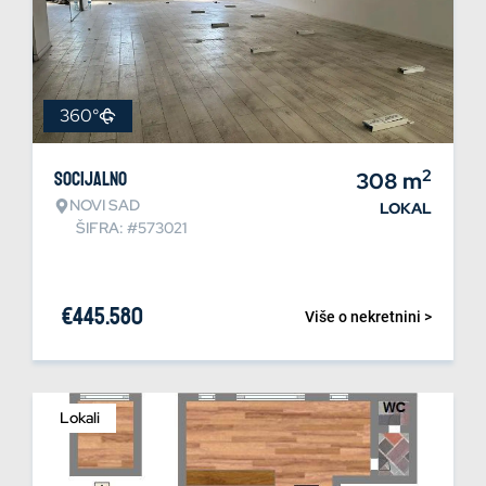
360°
2
Socijalno
308
m
NOVI SAD
LOKAL
ŠIFRA: #573021
€
445.580
Više o nekretnini >
Lokali