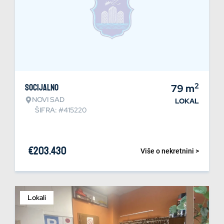
2
Socijalno
79
m
NOVI SAD
LOKAL
ŠIFRA: #415220
€
203.430
Više o nekretnini >
Lokali