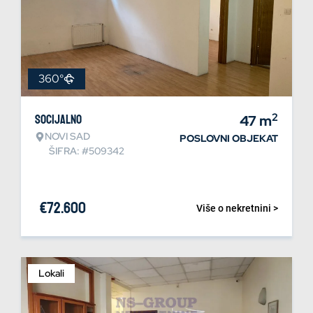
360°
2
Socijalno
47
m
NOVI SAD
POSLOVNI OBJEKAT
ŠIFRA: #509342
€
72.600
Više o nekretnini >
Lokali