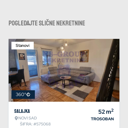
Pogledajte slične nekretnine
Stanovi
360°
2
Salajka
52
m
NOVI SAD
TROSOBAN
ŠIFRA: #575068