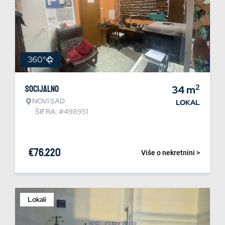
360°
2
Socijalno
34
m
NOVI SAD
LOKAL
ŠIFRA: #498951
€
76.220
Više o nekretnini >
Lokali