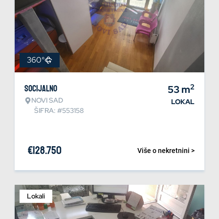
360°
2
Socijalno
53
m
NOVI SAD
LOKAL
ŠIFRA: #553158
€
128.750
Više o nekretnini >
Lokali