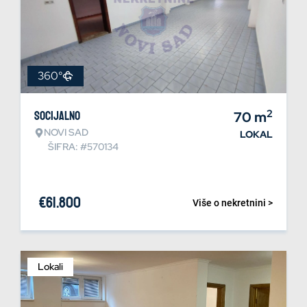
360°
2
Socijalno
70
m
NOVI SAD
LOKAL
ŠIFRA: #570134
€
61.800
Više o nekretnini >
Lokali