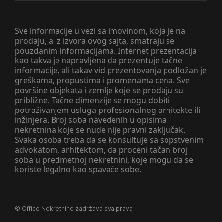
Sve informacije u vezi sa imovinom, koja je na
prodaju, a iz izvora ovog sajta, smatraju se
pouzdanim informacijama. Internet prezentacija
kao takva je napravljena da prezentuje tačne
informacije, ali takav vid prezentovanja podložan je
greškama, propustima i promenama cena. Sve
površine objekata i zemlje koje se prodaju su
približne. Tačne dimenzije se mogu dobiti
potraživanjem usluga profesionalnog arhitekte ili
inžinjera. Broj soba navedenih u opisima
nekretnina koje se nude nije pravni zaključak.
Svaka osoba treba da se konsultuje sa sopstvenim
advokatom, arhitektom, da proceni tačan broj
soba u predmetnoj nekretnini, koje mogu da se
koriste legalno kao spavaće sobe.
©
Office Nekretnine
zadržava sva prava