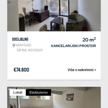
2
Socijalno
20
m
NOVI SAD
KANCELARIJSKI PROSTOR
ŠIFRA: #575829
€
74.600
Više o nekretnini >
Lokali
Ekskluzivno