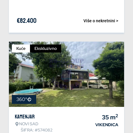
€
82.400
Više o nekretnini >
Kuće
Ekskluzivno
360°
2
Kamenjar
35
m
NOVI SAD
VIKENDICA
ŠIFRA: #574082