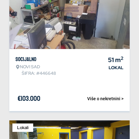
2
Socijalno
51
m
NOVI SAD
LOKAL
ŠIFRA: #446648
€
103.000
Više o nekretnini >
Lokali