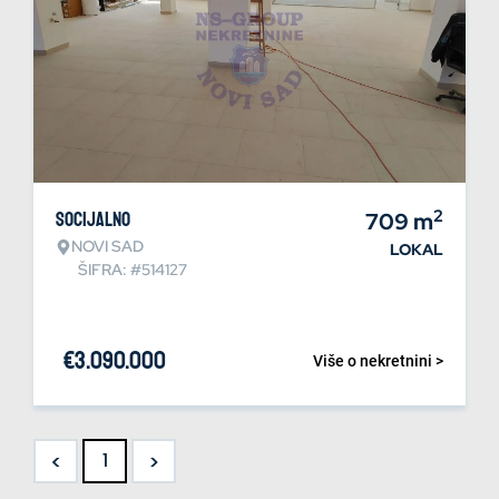
2
Socijalno
709
m
NOVI SAD
LOKAL
ŠIFRA: #514127
€
3.090.000
Više o nekretnini >
<
>
1