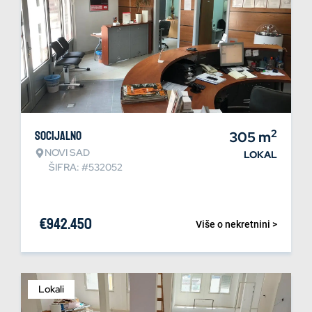
2
Socijalno
305
m
NOVI SAD
LOKAL
ŠIFRA: #532052
€
942.450
Više o nekretnini >
Lokali