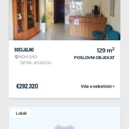
2
Socijalno
129
m
NOVI SAD
POSLOVNI OBJEKAT
ŠIFRA: #536630
€
292.320
Više o nekretnini >
Lokali