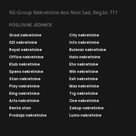
NS-Group Nekretnine doo Novi Sad, Reg.br. 711
POSLOVNE JEDINICE
Grad nekretnine
City nekretnine
021 nekretnine
Info nekretnine
Royal nekretnine
Bulevar nekretnine
Office nekretnine
Halo nekretnine
Klub nekretnine
Eho nekretnine
Spens nekretnine
Win nekretnine
Stan nekretnine
Exit nekretnine
Play nekretnine
Max nekretnine
King nekretnine
Trg nekretnine
Arts nekretnine
One nekretnine
Renta stan
Zakup nekretnine
Prodaja nekretnine
Lumo nekretnine