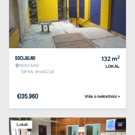
2
Socijalno
132
m
NOVI SAD
LOKAL
ŠIFRA: #448234
€
135.960
Više o nekretnini >
Lokali