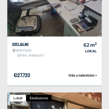
2
Socijalno
62
m
NOVI SAD
LOKAL
ŠIFRA: #446647
€
127.720
Više o nekretnini >
Lokali
Ekskluzivno