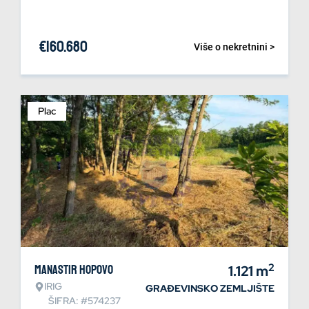
€
160.680
Više o nekretnini >
Plac
2
Manastir Hopovo
1.121
m
IRIG
GRAĐEVINSKO ZEMLJIŠTE
ŠIFRA: #574237