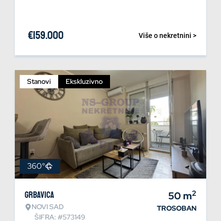
€
159.000
Više o nekretnini >
Stanovi
Ekskluzivno
360°
2
Grbavica
50
m
NOVI SAD
TROSOBAN
ŠIFRA: #573149