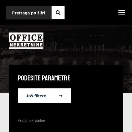
Podesite Parametre
Još filtera
Vrsta nekretnine