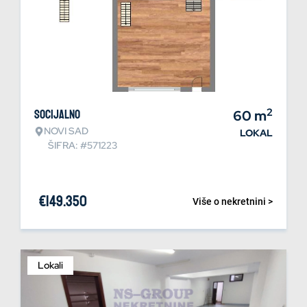
2
Socijalno
60
m
NOVI SAD
LOKAL
ŠIFRA: #571223
€
149.350
Više o nekretnini >
Lokali