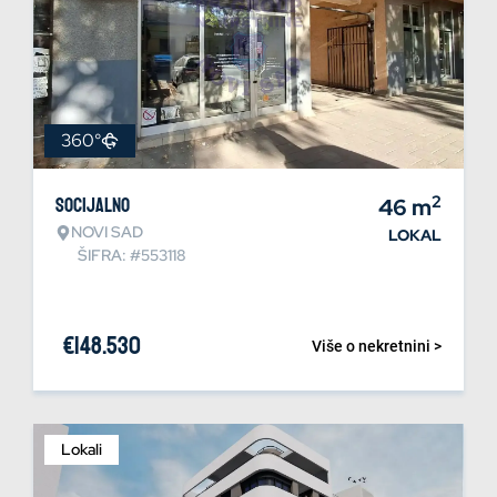
360°
2
Socijalno
46
m
NOVI SAD
LOKAL
ŠIFRA: #553118
€
148.530
Više o nekretnini >
Lokali