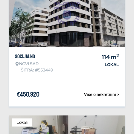
2
Socijalno
114
m
NOVI SAD
LOKAL
ŠIFRA: #553449
€
450.920
Više o nekretnini >
Lokali